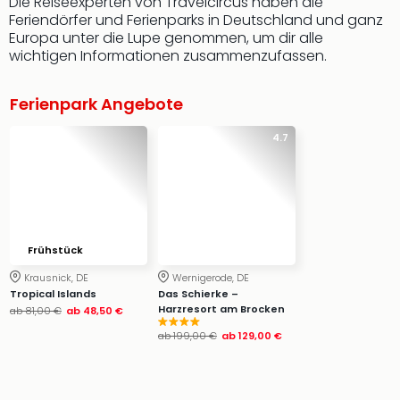
Die Reiseexperten von Travelcircus haben die
Feriendörfer und Ferienparks in Deutschland und ganz
Europa unter die Lupe genommen, um dir alle
wichtigen Informationen zusammenzufassen.
Ferienpark Angebote
4.7
Frühstück
Krausnick, DE
Wernigerode, DE
Tropical Islands
Das Schierke –
Harzresort am Brocken
ab
81,00 €
ab
48,50 €
ab
199,00 €
ab
129,00 €