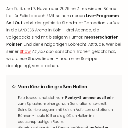
Am 5., 6. und 7. November 2026 heißt es wieder: Bühne
frei für Felix Lobrecht! Mit seinem neuen
Live-Programm
Sell Out
kehrt der gefeierte Stand-up-Comedian zurück
in die LANXESS Arena in Köln – drei Abende, die
vollgepackt sind mit bissigem Humor,
messerscharfen
Pointen
und der einzigartigen Lobrecht-Attitüde. Wer bei
seiner
Show
All you can eat
schon Tränen gelacht hat,
wird diese Shows lieben – noch eine Schippe
draufgelegt, versprochen.
Vom Kiez in die großen Hallen
Felix Lobrecht hat sich vom
Poetry-Slammer aus Berlin
zum Sprachrohr einer ganzen Generation entwickelt.
Seine Karriere begann mit kleinen Auftritten und offenen
Bühnen – heute füllt er die größten Hallen im
deutschsprachigen Raum.
Als erfolgreicher Autor (
Sonne und Beton
),
gefeierter