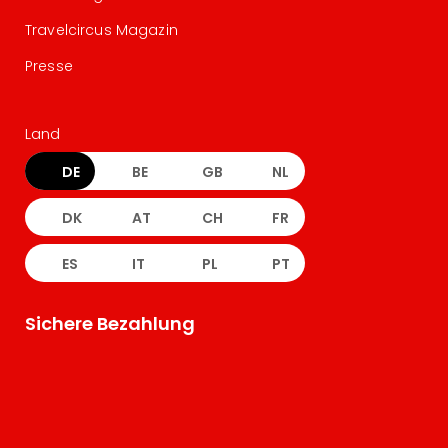
Travelcircus Magazin
Presse
Land
DE
BE
GB
NL
DK
AT
CH
FR
ES
IT
PL
PT
Sichere Bezahlung