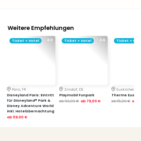
Weitere Empfehlungen
4.0
4.6
Ticket + Hotel
Ticket + Hotel
Ticket + Hot
Paris, FR
Zirndorf, DE
Euskirchen, DE
Disneyland Paris: Eintritt
Playmobil Funpark
Therme Euskir
für Disneyland® Park &
ab
99,00 €
ab
79,00 €
ab
115,00 €
ab
7
Disney Adventure World
inkl. Hotelübernachtung
ab
119,00 €