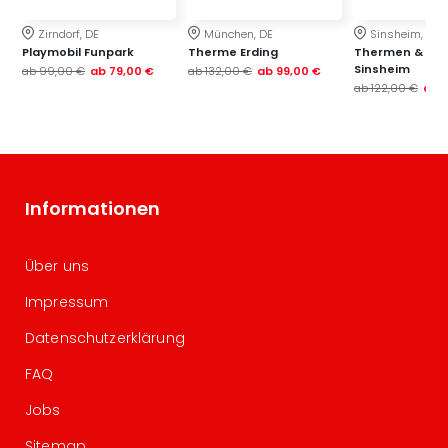
Zirndorf, DE
München, DE
Sinsheim, DE
Playmobil Funpark
Therme Erding
Thermen & Bad
Sinsheim
ab
99,00 €
ab
79,00 €
ab
132,00 €
ab
99,00 €
ab
122,00 €
ab
Informationen
Über uns
Impressum
Datenschutzerklärung
FAQ
Jobs
Sitemap