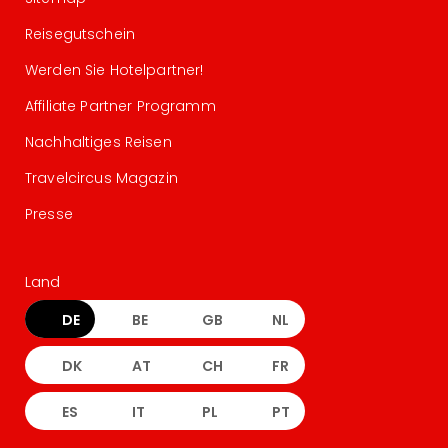
Reisegutschein
Werden Sie Hotelpartner!
Affiliate Partner Programm
Nachhaltiges Reisen
Travelcircus Magazin
Presse
Land
DE
BE
GB
NL
DK
AT
CH
FR
ES
IT
PL
PT