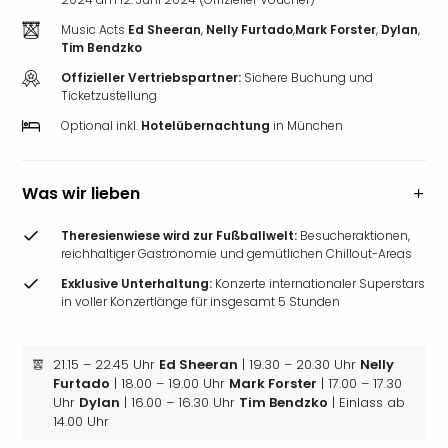
Music Acts
Ed Sheeran
,
Nelly Furtado
,
Mark Forster
,
Dylan
,
Tim Bendzko
Offizieller Vertriebspartner:
Sichere Buchung und
Ticketzustellung
Optional inkl.
Hotelübernachtung
in München
Was wir lieben
Theresienwiese wird zur Fußballwelt:
Besucheraktionen,
reichhaltiger Gastronomie und gemütlichen Chillout-Areas
Exklusive Unterhaltung:
Konzerte internationaler Superstars
in voller Konzertlänge für insgesamt 5 Stunden
21.15 – 22.45 Uhr
Ed Sheeran
| 19.30 – 20.30 Uhr
Nelly
Furtado
| 18.00 – 19.00 Uhr
Mark Forster
| 17.00 – 17.30
Uhr
Dylan
| 16.00 – 16.30 Uhr
Tim Bendzko
| Einlass ab
14.00 Uhr