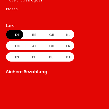
Travelcircus Magazin
Presse
Land
DE
BE
GB
NL
DK
AT
CH
FR
ES
IT
PL
PT
Sichere Bezahlung