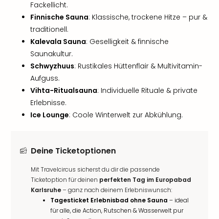
Fackellicht.
Finnische Sauna
: Klassische, trockene Hitze – pur &
traditionell.
Kalevala Sauna
: Geselligkeit & finnische
Saunakultur.
Schwyzhuus
: Rustikales Hüttenflair & Multivitamin-
Aufguss.
Vihta-Ritualsauna
: Individuelle Rituale & private
Erlebnisse.
Ice Lounge
: Coole Winterwelt zur Abkühlung.
Deine Ticketoptionen
Mit Travelcircus sicherst du dir die passende
Ticketoption für deinen
perfekten Tag im Europabad
Karlsruhe
– ganz nach deinem Erlebniswunsch:
Tagesticket Erlebnisbad ohne Sauna
– ideal
für alle, die Action, Rutschen & Wasserwelt pur