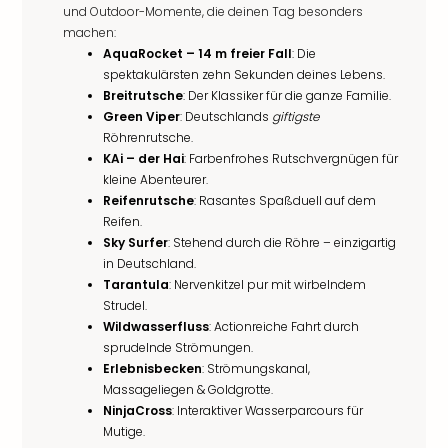
und Outdoor-Momente, die deinen Tag besonders
machen:
AquaRocket – 14 m freier Fall
: Die
spektakulärsten zehn Sekunden deines Lebens.
Breitrutsche
: Der Klassiker für die ganze Familie.
Green Viper
: Deutschlands
giftigste
Röhrenrutsche.
KAi – der Hai
: Farbenfrohes Rutschvergnügen für
kleine Abenteurer.
Reifenrutsche
: Rasantes Spaßduell auf dem
Reifen.
Sky Surfer
: Stehend durch die Röhre – einzigartig
in Deutschland.
Tarantula
: Nervenkitzel pur mit wirbelndem
Strudel.
Wildwasserfluss
: Actionreiche Fahrt durch
sprudelnde Strömungen.
Erlebnisbecken
: Strömungskanal,
Massageliegen & Goldgrotte.
NinjaCross
: Interaktiver Wasserparcours für
Mutige.