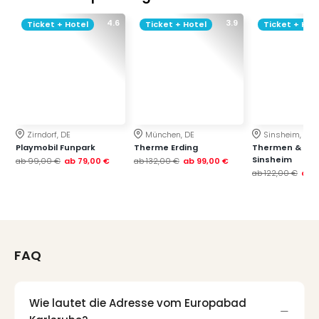
4.6
3.9
Ticket + Hotel
Ticket + Hotel
Ticket + Hot
Zirndorf, DE
München, DE
Sinsheim, DE
Playmobil Funpark
Therme Erding
Thermen & Bad
Sinsheim
ab
99,00 €
ab
79,00 €
ab
132,00 €
ab
99,00 €
ab
122,00 €
ab
FAQ
Wie lautet die Adresse vom Europabad