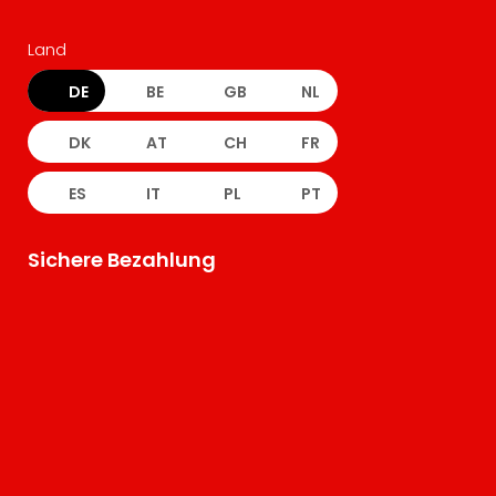
Land
DE
BE
GB
NL
DK
AT
CH
FR
ES
IT
PL
PT
Sichere Bezahlung