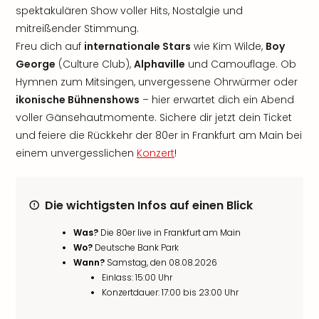
spektakulären Show voller Hits, Nostalgie und
mitreißender Stimmung.
Freu dich auf
internationale Stars
wie Kim Wilde,
Boy
George
(Culture Club),
Alphaville
und Camouflage. Ob
Hymnen zum Mitsingen, unvergessene Ohrwürmer oder
ikonische Bühnenshows
– hier erwartet dich ein Abend
voller Gänsehautmomente. Sichere dir jetzt dein Ticket
und feiere die Rückkehr der 80er in Frankfurt am Main bei
einem unvergesslichen
Konzert
!
Die wichtigsten Infos auf einen Blick
Was?
Die 80er live in Frankfurt am Main
Wo?
Deutsche Bank Park
Wann?
Samstag, den 08.08.2026
Einlass: 15:00 Uhr
Konzertdauer: 17:00 bis 23:00 Uhr