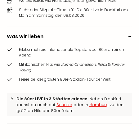
Weitere Extras wie Frühstück, je nach gewähltem Hotel
Steh- oder Sitzplatz-Tickets für Die 80er live in Frankfurt am
Main am Samstag, den 08.08.2026
Was wir lieben
Erlebe mehrere internationale Topstars der 80er an einem
Abend
Mit ikonischen Hits wie
Karma Chameleon
,
Relax
&
Forever
Young
Feiere bei der größten 80er-Stadion-Tour der Welt
Die 80er LIVE in 3 Städten erleben
: Neben Frankfurt
kannst du auch auf
Schalke
oder in
Hamburg
zu den
größten Hits der 80er feiern.