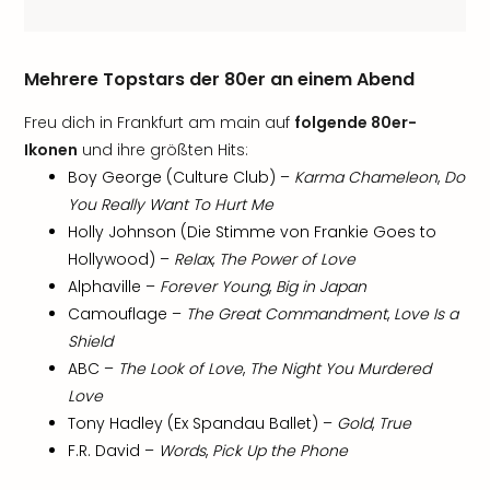
Mehrere Topstars der 80er an einem Abend
Freu dich in Frankfurt am main auf
folgende 80er-
Ikonen
und ihre größten Hits:
Boy George (Culture Club) –
Karma Chameleon
,
Do
You Really Want To Hurt Me
Holly Johnson (Die Stimme von Frankie Goes to
Hollywood) –
Relax
,
The Power of Love
Alphaville –
Forever Young
,
Big in Japan
Camouflage –
The Great Commandment
,
Love Is a
Shield
ABC –
The Look of Love
,
The Night You Murdered
Love
Tony Hadley (Ex Spandau Ballet) –
Gold
,
True
F.R. David –
Words
,
Pick Up the Phone