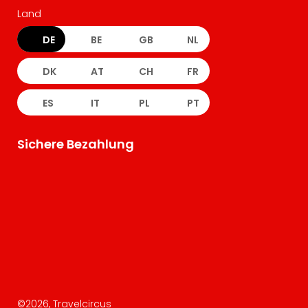
Land
DE
BE
GB
NL
DK
AT
CH
FR
ES
IT
PL
PT
Sichere Bezahlung
©
2026
, Travelcircus