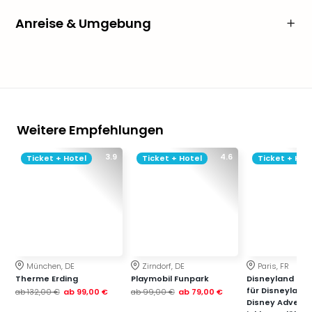
Anreise & Umgebung
Weitere Empfehlungen
3.9
4.6
Ticket + Hotel
Ticket + Hotel
Ticket + Hot
München, DE
Zirndorf, DE
Paris, FR
Therme Erding
Playmobil Funpark
Disneyland Paris
für Disneyland
ab
132,00 €
ab
99,00 €
ab
99,00 €
ab
79,00 €
Disney Advent