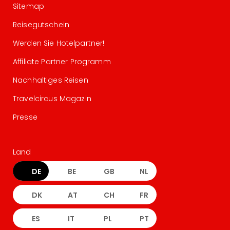
Sitemap
Reisegutschein
Werden Sie Hotelpartner!
Affiliate Partner Programm
Nachhaltiges Reisen
Travelcircus Magazin
Presse
Land
DE
BE
GB
NL
DK
AT
CH
FR
ES
IT
PL
PT