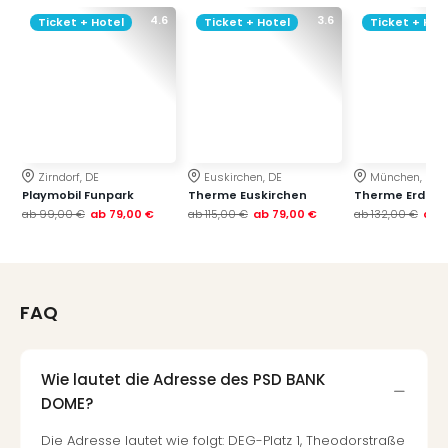
4.6
3.6
Ticket + Hotel
Ticket + Hotel
Ticket + Hot
Zirndorf, DE
Euskirchen, DE
München, DE
Playmobil Funpark
Therme Euskirchen
Therme Erding
ab
99,00 €
ab
79,00 €
ab
115,00 €
ab
79,00 €
ab
132,00 €
ab
FAQ
Wie lautet die Adresse des PSD BANK
DOME?
Die Adresse lautet wie folgt: DEG-Platz 1, Theodorstraße