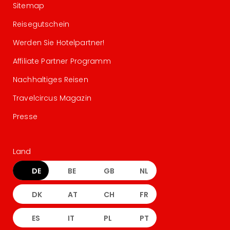
Sitemap
Reisegutschein
Werden Sie Hotelpartner!
Affiliate Partner Programm
Nachhaltiges Reisen
Travelcircus Magazin
Presse
Land
DE
BE
GB
NL
DK
AT
CH
FR
ES
IT
PL
PT