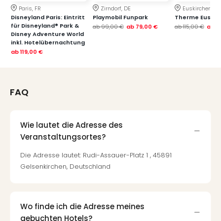
Paris, FR
Zirndorf, DE
Euskirchen, DE
Disneyland Paris: Eintritt
Playmobil Funpark
Therme Euskir
für Disneyland® Park &
ab
99,00 €
ab
79,00 €
ab
115,00 €
ab
7
Disney Adventure World
inkl. Hotelübernachtung
ab
119,00 €
FAQ
Wie lautet die Adresse des
Veranstaltungsortes?
Die Adresse lautet: Rudi-Assauer-Platz 1 , 45891
Gelsenkirchen, Deutschland
Wo finde ich die Adresse meines
gebuchten Hotels?