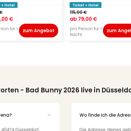
 + Hotel
Ticket + Hotel
 €
115,00 €
,00 €
ab
79,00 €
son für 1
pro Person für 1
zum Angebot
zum Ange
Nacht
worten
- Bad Bunny 2026 live in Düsseld
Arena?
Wo finde ich die Adre
, 40474 Düsseldorf,
Die Adresse deines geb