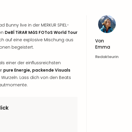
ad Bunny live in der MERKUR SPIEL-
ren
DeBÍ TiRAR MáS FOToS World Tour
ich auf eine explosive Mischung aus
Von
Emma
lionen begeistert.
Redakteurin
t als einer der einflussreichsten
ür
pure Energie, packende Visuals
Wurzeln. Lass dich von den Beats
ehautmomente.
lick