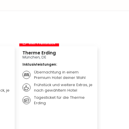
inkl. Frühstück
inkl. Frü
Therme Erding
Disneys D
München, DE
Hamburg, D
Inklusivleistungen
:
Inklusivleis
Übernachtung in einem
Übern
Premium Hotel deiner Wahl
Premi
Frühstück und weitere Extras, je
Weiter
ck, je
nach gewähltem Hotel
nach 
Tagesticket für die Therme
Ticket
Erding
DER L