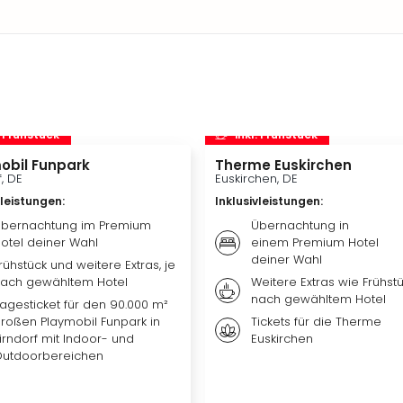
. Frühstück
inkl. Frühstück
obil Funpark
Therme Euskirchen
f, DE
Euskirchen, DE
vleistungen
:
Inklusivleistungen
:
bernachtung im Premium
Übernachtung in
otel deiner Wahl
einem Premium Hotel
deiner Wahl
rühstück und weitere Extras, je
ach gewähltem Hotel
Weitere Extras wie Frühstü
nach gewähltem Hotel
agesticket für den 90.000 m²
roßen Playmobil Funpark in
Tickets für die Therme
irndorf mit Indoor- und
Euskirchen
utdoorbereichen