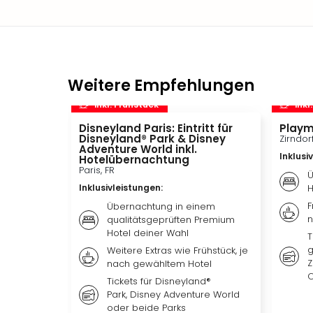
Weitere Empfehlungen
inkl. Frühstück
inkl
Disneyland Paris: Eintritt für
Playm
Disneyland® Park & Disney
Zirndor
Adventure World inkl.
Inklusi
Hotelübernachtung
Paris, FR
Ü
Inklusivleistungen
:
H
F
Übernachtung in einem
n
qualitätsgeprüften Premium
Hotel deiner Wahl
T
g
Weitere Extras wie Frühstück, je
Z
nach gewähltem Hotel
O
Tickets für Disneyland®
Park, Disney Adventure World
oder beide Parks