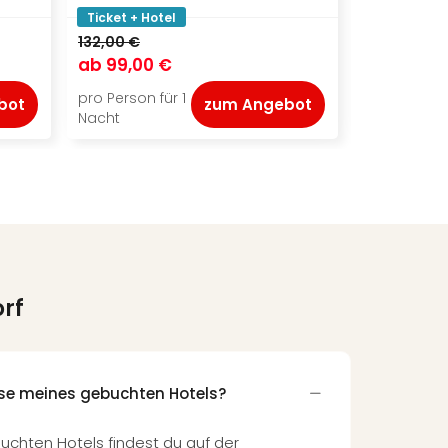
Ticket + Hotel
Ticket + Ho
132,00 €
144,00 €
ab
99,00 €
ab
115,00
pro Person für 1
pro Person f
bot
zum Angebot
Nacht
Nacht
orf
sse meines gebuchten Hotels?
uchten Hotels findest du auf der