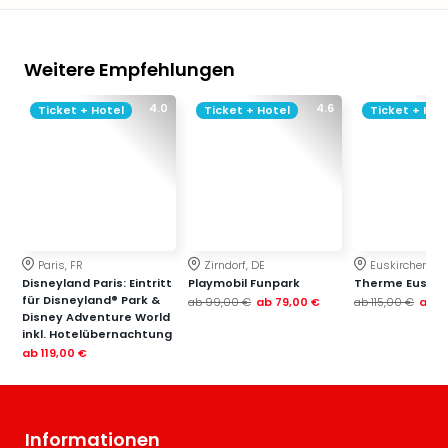
Weitere Empfehlungen
4.0
4.6
Ticket + Hotel
Ticket + Hotel
Ticket + Hot
Paris, FR
Zirndorf, DE
Euskirchen, DE
Disneyland Paris: Eintritt
Playmobil Funpark
Therme Euskir
für Disneyland® Park &
ab
99,00 €
ab
79,00 €
ab
115,00 €
ab
7
Disney Adventure World
inkl. Hotelübernachtung
ab
119,00 €
Informationen