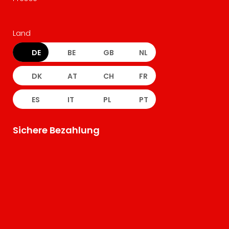
Land
DE
BE
GB
NL
DK
AT
CH
FR
ES
IT
PL
PT
Sichere Bezahlung