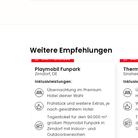
Weitere Empfehlungen
inkl. Frühstück
inkl
Playmobil Funpark
Therm
Zirndorf, DE
Sinshei
Inklusivleistungen
:
Inklusi
Übernachtung im Premium
Ü
Hotel deiner Wahl
H
Frühstück und weitere Extras, je
W
nach gewähltem Hotel
n
Tagesticket für den 90.000 m²
T
großen Playmobil Funpark in
d
Zirndorf mit Indoor- und
S
Outdoorbereichen