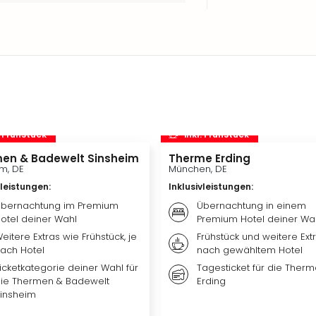
. Frühstück
inkl. Frühstück
en & Badewelt Sinsheim
Therme Erding
m, DE
München, DE
vleistungen
:
Inklusivleistungen
:
bernachtung im Premium
Übernachtung in einem
otel deiner Wahl
Premium Hotel deiner Wa
eitere Extras wie Frühstück, je
Frühstück und weitere Extr
ach Hotel
nach gewähltem Hotel
icketkategorie deiner Wahl für
Tagesticket für die Ther
ie Thermen & Badewelt
Erding
insheim