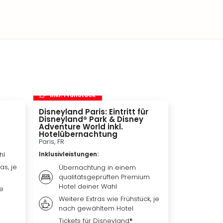
inkl. Frühstück
inkl. Frü
Disneyland Paris: Eintritt für
Movie Par
Disneyland® Park & Disney
Bottrop, DE
Adventure World inkl.
Inklusivleis
Hotelübernachtung
Paris, FR
Übern
hl
Inklusivleistungen
:
Premiu
as, je
Weiter
Übernachtung in einem
je na
qualitätsgeprüften Premium
Hotel deiner Wahl
me
Tagest
für d
Weitere Extras wie Frühstück, je
nach gewähltem Hotel
Tickets für Disneyland®