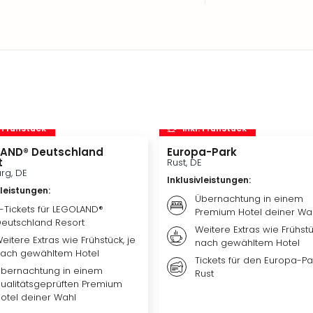
. Frühstück
inkl. Frühstück
AND® Deutschland
Europa-Park
t
Rust, DE
rg, DE
Inklusivleistungen
:
vleistungen
:
Übernachtung in einem
-Tickets für LEGOLAND®
Premium Hotel deiner Wa
eutschland Resort
Weitere Extras wie Frühstü
eitere Extras wie Frühstück, je
nach gewähltem Hotel
ach gewähltem Hotel
Tickets für den Europa-Par
bernachtung in einem
Rust
ualitätsgeprüften Premium
otel deiner Wahl