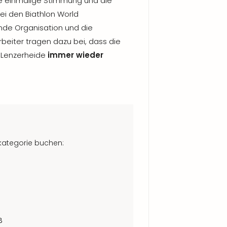
ie einmalige Stimmung und die
ei den Biathlon World
nde Organisation und die
beiter tragen dazu bei, dass die
 Lenzerheide
immer wieder
tkategorie buchen:
B