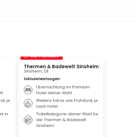
inkl. Frühstück
inkl. Frü
Thermen & Badewelt Sinsheim
Playmobil
Sinsheim, DE
Zirndorf, DE
Inklusivleistungen
:
Inklusivleis
Übernachtung im Premium
Übern
hl
Hotel deiner Wahl
Hotel 
ck, je
Weitere Extras wie Frühstück, je
Frühst
nach Hotel
nach 
k in
Ticketkategorie deiner Wahl für
Tagest
die Thermen & Badewelt
großen
Sinsheim
Zirndo
Outdo