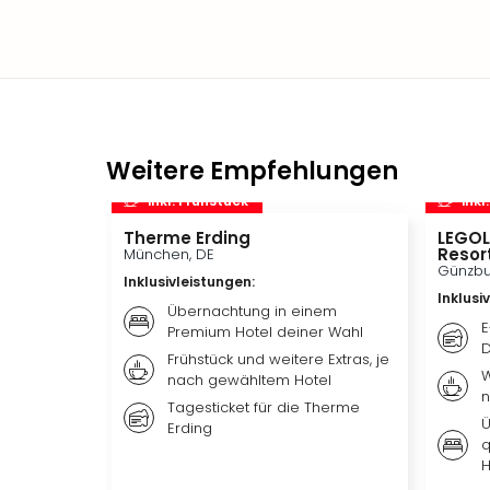
Weitere Empfehlungen
inkl. Frühstück
inkl
Therme Erding
LEGOL
Resor
München, DE
Günzbu
Inklusivleistungen
:
Inklusi
Übernachtung in einem
E
Premium Hotel deiner Wahl
D
Frühstück und weitere Extras, je
W
nach gewähltem Hotel
n
Tagesticket für die Therme
Ü
Erding
q
H