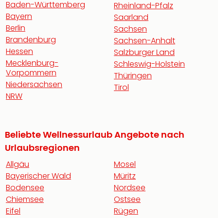
Baden-Württemberg
Rheinland-Pfalz
Bayern
Saarland
Berlin
Sachsen
Brandenburg
Sachsen-Anhalt
Hessen
Salzburger Land
Mecklenburg-
Schleswig-Holstein
Vorpommern
Thüringen
Niedersachsen
Tirol
NRW
Beliebte Wellnessurlaub Angebote nach
Urlaubsregionen
Allgäu
Mosel
Bayerischer Wald
Müritz
Bodensee
Nordsee
Chiemsee
Ostsee
Eifel
Rügen