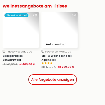
Wellnessangebote am Titisee
3.8
4.3
Ticket + Hotel
Halbpension
Titisee-Neustadt, DE
Höchenschwand, DE
Badeparadies
Bio- & Wellnesshotel
Schwarzwald
Alpenblick
ab
146,00 €
ab
109,00 €
ab
421,00 €
ab
269,00 €
Alle Angebote anzeigen