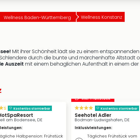
Wellness Konstanz
Wellness Baden-Württemberg
see!
Mit ihrer Schönheit lädt sie zu einem entspannenden
 Schlendere durch die bunte und märchenhafte Altstadt 
e Auszeit
mit einem behaglichen Aufenthalt in einem der 
z
inkl. Frühstück
s
Kostenlos stornierbar
Kostenlos stornierbar
HotSpaResort
Seehotel Adler
zell am Bodensee, DE
Bodman-Ludwigshafen, DE
vleistungen
:
Inklusivleistungen
:
ägliche Halbpension: Frühstück
Tägliches Frühstück vom