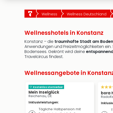
Wellness
Wellness Deutschland
Wellnesshotels in Konstanz
Konstanz – die
traumhafte Stadt am Boden
Anwendungen und Freizeitmöglichkeiten ein.
Bodensees. Gekrönt wird deine
entspannend
Travelcircus findest.
Wellnessangebote in Konstan
Kostenlos stornierbar
Mein Inselglück
bora 
Reichenau, DE
Radolf
Inklusivleistungen
:
Inklusi
Tägliche Halbpension mit
T