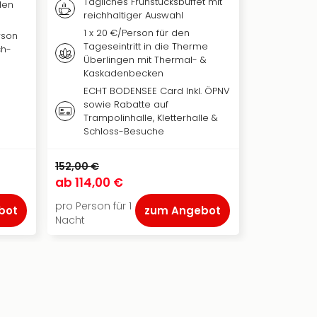
Tägliches Frühstücksbuffet mit
len
reichhaltiger Auswahl
1 x 20 €/Person für den
rson
Tageseintritt in die Therme
ch-
Überlingen mit Thermal- &
Kaskadenbecken
ECHT BODENSEE Card Inkl. ÖPNV
sowie Rabatte auf
Trampolinhalle, Kletterhalle &
Schloss-Besuche
152,00 €
ab
114,00 €
pro Person für 1
bot
zum Angebot
Nacht