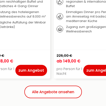
om reichhaltigen Buffet und
regionalen & internationa
östliches 4-Gang-Dinner
Buffet
utzung des hoteleigenen
Einmaliges Dinner pro Pe
ellnessbereichs auf 8.000 m²
am Anreisetag mit badis
mediterraner Küche
ägliche Auffüllung der Minibar
Getränke)
Zugang zum großzügigen
Wellnessbereich
0 €
226,00 €
8,00 €
ab
149,00 €
son für 1
pro Person für 1
zum Angebot
zum Ange
Nacht
Alle Angebote ansehen