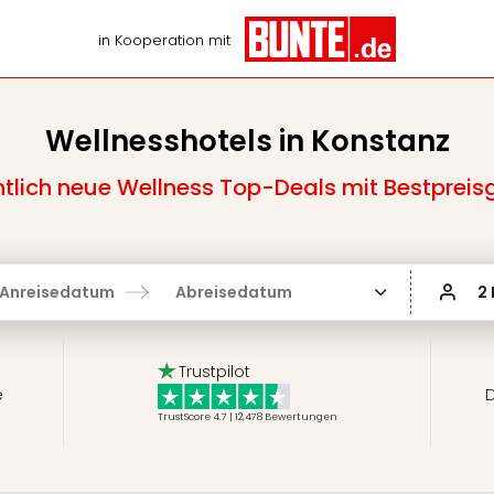
in Kooperation mit
Wellnesshotels in Konstanz
lich neue Wellness Top-Deals mit Bestpreis
Anreisedatum
Abreisedatum
2
Trustpilot
e
D
TrustScore 4.7 | 12,478
Bewertungen