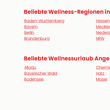
Beliebte Wellness-Regionen i
Baden-Württemberg
Hessen
Bayern
Meckl
Berlin
Nieder
Brandenburg
NRW
Beliebte Wellnessurlaub Ang
Allgäu
Chiem
Bayerischer Wald
Harz
Bodensee
Mosel