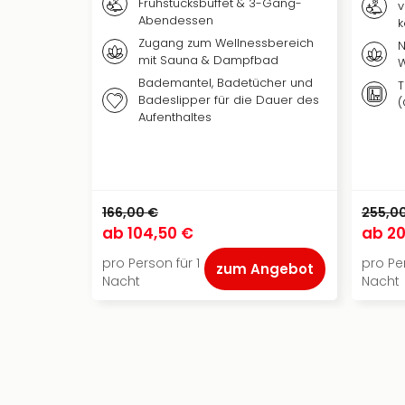
Frühstücksbuffet & 3-Gang-
v
Abendessen
k
Zugang zum Wellnessbereich
N
mit Sauna & Dampfbad
W
Bademantel, Badetücher und
T
Badeslipper für die Dauer des
(
Aufenthaltes
166,00 €
255,0
ab
104,50 €
ab
20
pro Person für 1
pro Per
zum Angebot
Nacht
Nacht