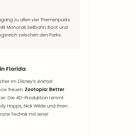
ugang zu allen vier Themenparks
. Mit Monorail, Seilbahn, Boot und
sreich zwischen den Parks.
in Florida
ucher im
Disney’s Animal
how freuen:
Zootopia: Better
ater. Die 4D-Produktion nimmt
udy Hopps, Nick Wilde und ihren
ste Technik mit einer