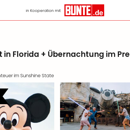
in Kooperation mit
t in Florida + Übernachtung im P
nteuer im Sunshine State