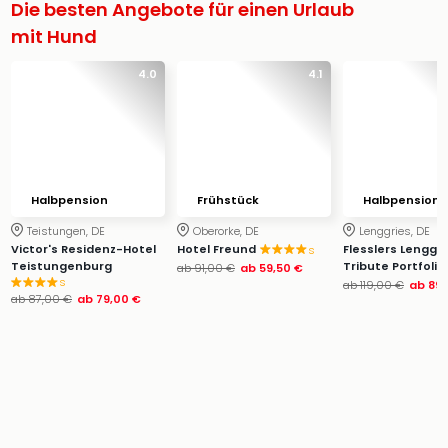
Die besten Angebote für einen Urlaub
mit Hund
4.0
4.1
Halbpension
Frühstück
Halbpension
Teistungen, DE
Oberorke, DE
Lenggries, DE
Victor's Residenz-Hotel
Hotel Freund
Flesslers Lenggri
s
Teistungenburg
Tribute Portfolio
ab
91,00 €
ab
59,50 €
s
ab
119,00 €
ab
89,
ab
87,00 €
ab
79,00 €