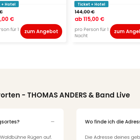
 + Hotel
Ticket + Hotel
 €
144,00 €
,00 €
ab
115,00 €
son für 1
pro Person für 1
zum Angebot
zum Ange
Nacht
worten
- THOMAS ANDERS & Band Live
gsortes?
Wo finde ich die Adre
r Waldbühne Rügen auf.
Die Adresse deines geb