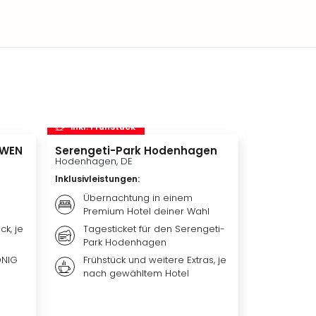
inkl. Frühstück
inkl. Frü
ÖWEN
Serengeti-Park Hodenhagen
STARLIGHT
Hodenhagen, DE
Bochum, DE
Inklusivleistungen
:
Inklusivleis
Übernachtung in einem
Bestpl
Premium Hotel deiner Wahl
EXPRES
Theat
ck, je
Tagesticket für den Serengeti-
Park Hodenhagen
Übern
qualit
ÖNIG
Frühstück und weitere Extras, je
Premi
nach gewähltem Hotel
Frühst
je na