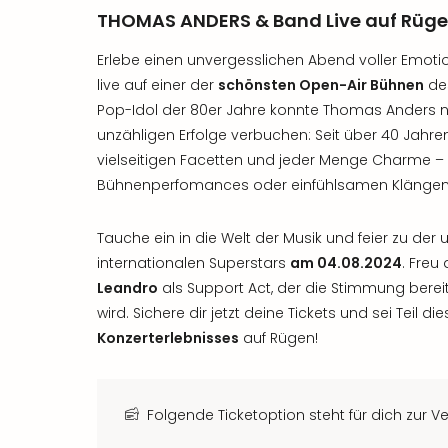
THOMAS ANDERS & Band Live auf Rüg
Erlebe einen unvergesslichen Abend voller Emot
live auf einer der
schönsten Open-Air Bühnen
des
Pop-Idol der 80er Jahre konnte Thomas Anders ni
unzähligen Erfolge verbuchen: Seit über 40 Jahren
vielseitigen Facetten und jeder Menge Charme – 
Bühnenperfomances oder einfühlsamen Klängen
Tauche ein in die Welt der Musik und feier zu de
internationalen Superstars
am 04.08.2024
. Freu
Leandro
als Support Act, der die Stimmung ber
wird. Sichere dir jetzt deine Tickets und sei Teil di
Konzerterlebnisses
auf Rügen!
Folgende Ticketoption steht für dich zur V