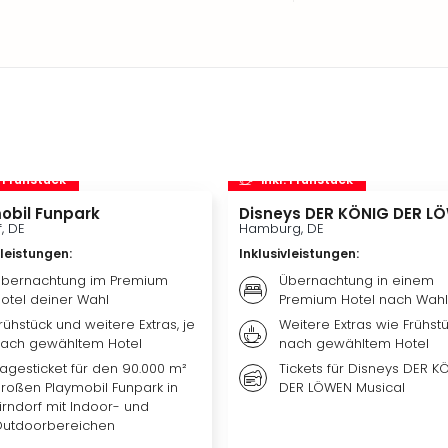
. Frühstück
inkl. Frühstück
obil Funpark
Disneys DER KÖNIG DER L
f, DE
Hamburg, DE
vleistungen
:
Inklusivleistungen
:
bernachtung im Premium
Übernachtung in einem
otel deiner Wahl
Premium Hotel nach Wahl
rühstück und weitere Extras, je
Weitere Extras wie Frühstü
ach gewähltem Hotel
nach gewähltem Hotel
agesticket für den 90.000 m²
Tickets für Disneys DER K
roßen Playmobil Funpark in
DER LÖWEN Musical
irndorf mit Indoor- und
utdoorbereichen