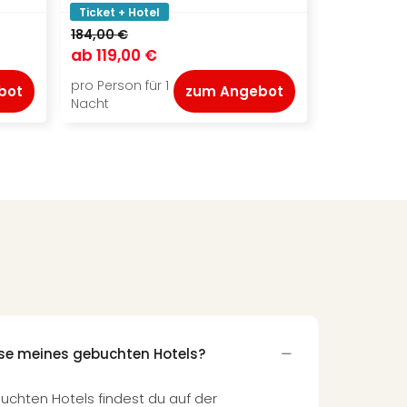
Ticket + Hotel
Ticket + Ho
184,00 €
149,00 €
ab
119,00 €
ab
111,50 
pro Person für 1
pro Person f
bot
zum Angebot
Nacht
Nacht
sse meines gebuchten Hotels?
uchten Hotels findest du auf der