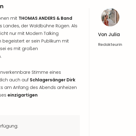
en
ionen mit
THOMAS ANDERS & Band
 Landes, der Waldbühne Rügen. Als
cht nur mit Modern Talking
Von
Julia
 begeistert er sein Publikum mit
Redakteurin
sei es mit großen
.
r unverkennbare Stimme eines
 dich auch auf
Schlagersänger Dirk
eits am Anfang des Abends anheizen
eses
einzigartigen
erfügung: