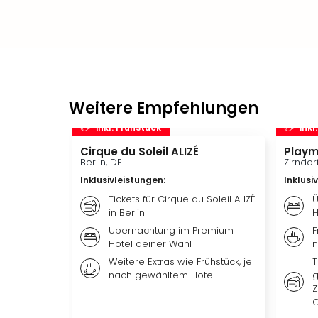
Weitere Empfehlungen
inkl. Frühstück
inkl
Cirque du Soleil ALIZÉ
Playm
Berlin, DE
Zirndor
Inklusivleistungen
:
Inklusi
Tickets für Cirque du Soleil ALIZÉ
Ü
in Berlin
H
Übernachtung im Premium
F
Hotel deiner Wahl
n
Weitere Extras wie Frühstück, je
T
nach gewähltem Hotel
g
Z
O