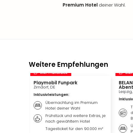
Premium Hotel
deiner Wahl.
Weitere Empfehlungen
inkl. Frühstück
inkl
Playmobil Funpark
BELAN
Abent
Zirndorf, DE
Leipzig
Inklusivleistungen
:
Inklusi
Übernachtung im Premium
T
Hotel deiner Wahl
d
Frühstück und weitere Extras, je
B
nach gewähltem Hotel
Ü
Tagesticket für den 90.000 m²
P