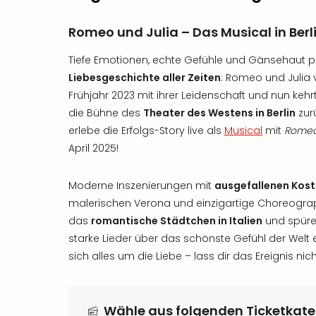
Romeo und Julia – Das Musical in Berl
Tiefe Emotionen, echte Gefühle und Gänsehaut pu
Liebesgeschichte aller Zeiten
: Romeo und Julia 
Frühjahr 2023 mit ihrer Leidenschaft und nun kehr
die Bühne des
Theater des Westens in Berlin
zurü
erlebe die Erfolgs-Story live als
Musical
mit
Romeo 
April 2025!
Moderne Inszenierungen mit
ausgefallenen Kos
malerischen Verona und einzigartige Choreograp
das
romantische Städtchen in Italien
und spüre 
starke Lieder über das schönste Gefühl der Welt 
sich alles um die Liebe – lass dir das Ereignis ni
Wähle aus folgenden Ticketkate