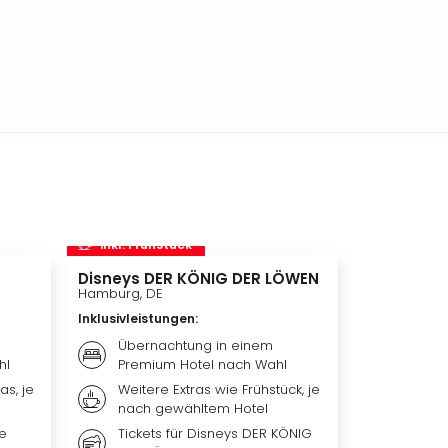
inkl. Frühstück
inkl. Frü
Disneys DER KÖNIG DER LÖWEN
Disneyland 
Disneylan
Hamburg, DE
Adventure 
Inklusivleistungen
:
Hotelübe
Paris, FR
Übernachtung in einem
hl
Premium Hotel nach Wahl
Inklusivleis
as, je
Weitere Extras wie Frühstück, je
Übern
nach gewähltem Hotel
qualit
Hotel 
me
Tickets für Disneys DER KÖNIG