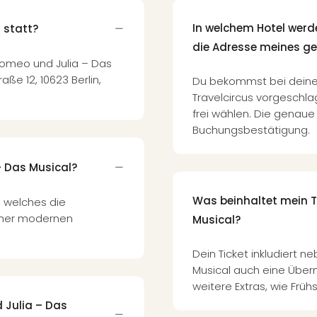
In welchem Hotel werd
 statt?
die Adresse meines g
Romeo und Julia – Das
ße 12, 10623 Berlin,
Du bekommst bei deine
Travelcircus vorgeschla
frei wählen. Die genaue
Buchungsbestätigung.
– Das Musical?
Was beinhaltet mein T
, welches die
einer modernen
Musical?
Dein Ticket inkludiert 
Musical auch eine Über
weitere Extras, wie Frü
d Julia – Das