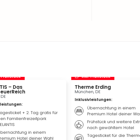
. Frühstück
inkl. Frühstück
TIS – Das
Therme Erding
euerReich
München, DE
, DE
Inklusivleistungen
:
vleistungen
:
Übernachtung in einem
agesticket + 2. Tag gratis für
Premium Hotel deiner Wa
en Familienfreizeitpark
Frühstück und weitere Extr
ELANTIS
nach gewähltem Hotel
bernachtung in einem
Tagesticket für die Ther
remium Hotel deiner Wahl