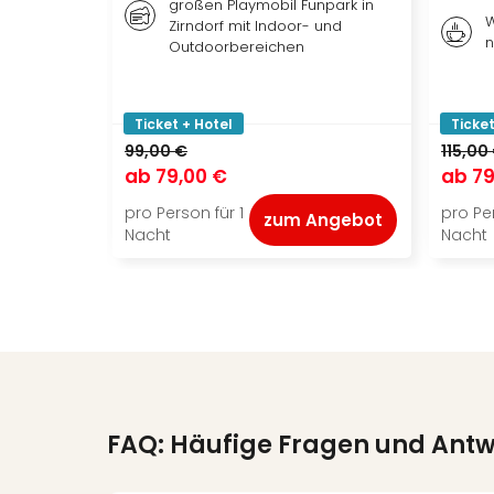
großen Playmobil Funpark in
W
Zirndorf mit Indoor- und
n
Outdoorbereichen
Ticket + Hotel
Ticket
99,00 €
115,00
ab
79,00 €
ab
79
pro Person für 1
pro Per
zum Angebot
Nacht
Nacht
FAQ: Häufige Fragen und Ant