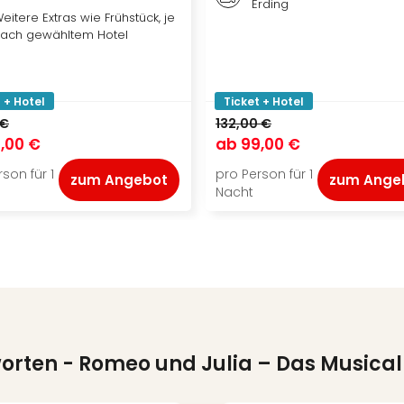
Erding
eitere Extras wie Frühstück, je
ach gewähltem Hotel
 + Hotel
Ticket + Hotel
 €
132,00 €
,00 €
ab
99,00 €
son für 1
pro Person für 1
zum Angebot
zum Ange
Nacht
worten
- Romeo und Julia – Das Musical