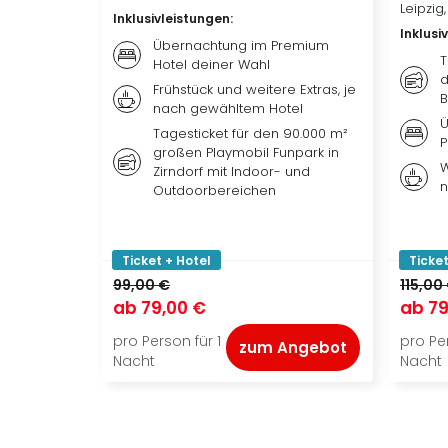
Leipzig
Inklusivleistungen
:
Inklusi
Übernachtung im Premium
T
Hotel deiner Wahl
d
Frühstück und weitere Extras, je
B
nach gewähltem Hotel
Ü
Tagesticket für den 90.000 m²
P
großen Playmobil Funpark in
W
Zirndorf mit Indoor- und
n
Outdoorbereichen
Ticket + Hotel
Ticket
99,00 €
115,00
ab
79,00 €
ab
79
pro Person für 1
pro Per
zum Angebot
Nacht
Nacht