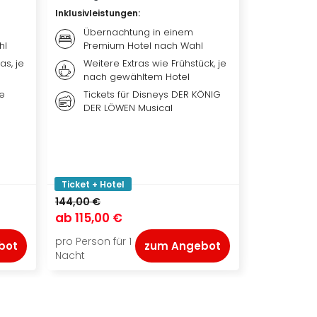
Inklusivleistungen
:
Inklusivleis
Übernachtung in einem
Bestpl
hl
Premium Hotel nach Wahl
EXPRES
Theat
as, je
Weitere Extras wie Frühstück, je
nach gewähltem Hotel
Übern
qualit
me
Tickets für Disneys DER KÖNIG
Premi
DER LÖWEN Musical
Frühst
je na
Ticket + Hotel
Ticket + Ho
144,00 €
149,00 €
ab
115,00 €
ab
111,50 
pro Person für 1
pro Person f
bot
zum Angebot
Nacht
Nacht