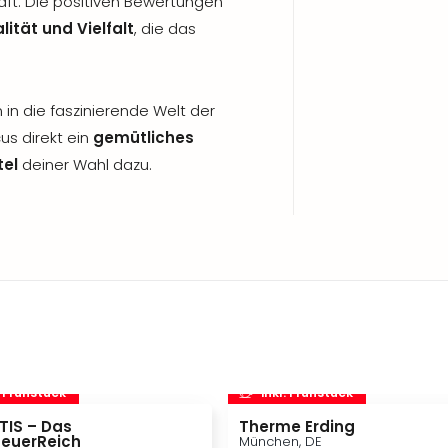
aft. Die positiven Bewertungen
lität und Vielfalt
, die das
 in die faszinierende Welt der
us direkt ein
gemütliches
tel
deiner Wahl dazu.
. Frühstück
inkl. Frühstück
TIS – Das
Therme Erding
euerReich
München, DE