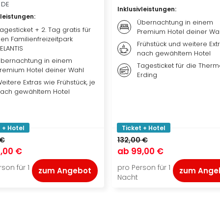
, DE
Inklusivleistungen
:
vleistungen
:
Übernachtung in einem
agesticket + 2. Tag gratis für
Premium Hotel deiner Wa
en Familienfreizeitpark
Frühstück und weitere Extr
ELANTIS
nach gewähltem Hotel
bernachtung in einem
Tagesticket für die Ther
remium Hotel deiner Wahl
Erding
eitere Extras wie Frühstück, je
ach gewähltem Hotel
 + Hotel
Ticket + Hotel
 €
132,00 €
,00 €
ab
99,00 €
son für 1
pro Person für 1
zum Angebot
zum Ange
Nacht