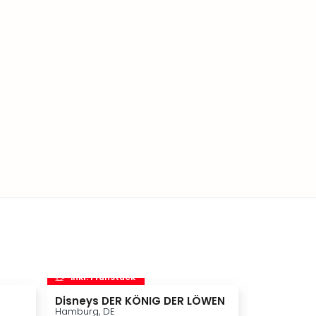
inkl. Frühstück
inkl. Frü
Disneys DER KÖNIG DER LÖWEN
STARLIGHT
Hamburg, DE
Bochum, DE