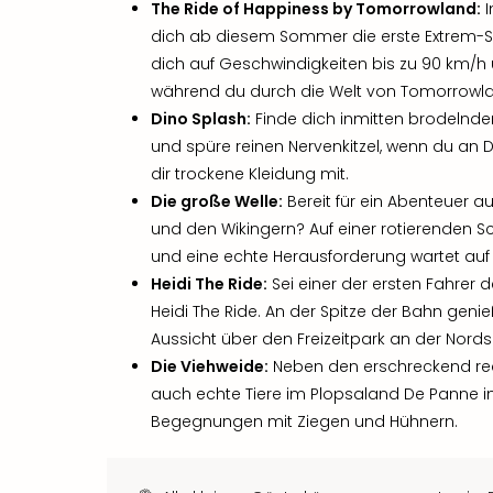
The Ride of Happiness by Tomorrowland:
I
dich ab diesem Sommer die erste Extrem-S
dich auf Geschwindigkeiten bis zu 90 km/h 
während du durch die Welt von Tomorrowl
Dino Splash:
Finde dich inmitten brodelnd
und spüre reinen Nervenkitzel, wenn du an D
dir trockene Kleidung mit.
Die große Welle:
Bereit für ein Abenteuer a
und den Wikingern? Auf einer rotierenden S
und eine echte Herausforderung wartet auf 
Heidi The Ride:
Sei einer der ersten Fahrer
Heidi The Ride. An der Spitze der Bahn ge
Aussicht über den Freizeitpark an der Nords
Die Viehweide:
Neben den erschreckend rea
auch echte Tiere im Plopsaland De Panne in
Begegnungen mit Ziegen und Hühnern.