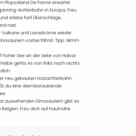
m Plopsaland De Panne erwartet
pinning-Achterbahn in Europa. Freu
und erlebe fünf Überschläge,
and rast.
er Vulkane und Lavaströme wieder
inosauriern vorbei fährst. Tipp: Nimm
uf hoher See an der Seite von Halvar
cheibe gehts es von links nach rechts
dich.
 der neu gebauten Holzachterbahn
nießt du eine atemberaubende
ee.
l aussehenden Dinosauriern gibt es
 Belgien. Freu dich auf hautnahe