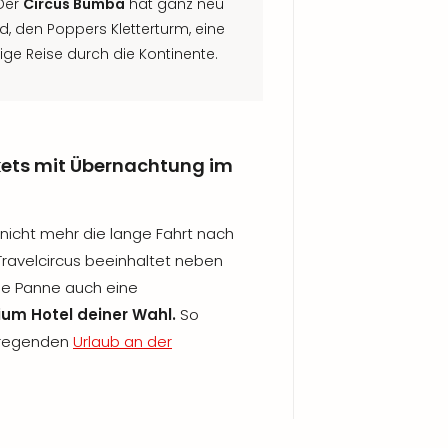
 Der
Circus Bumba
hat ganz neu
d, den Poppers Kletterturm, eine
ige Reise durch die Kontinente.
kets mit Übernachtung im
icht mehr die lange Fahrt nach
Travelcircus beeinhaltet neben
 De Panne auch eine
um Hotel deiner Wahl.
So
fregenden
Urlaub an der