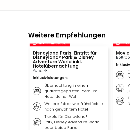
Weitere Empfehlungen
inkl. Frühstück
inkl
Disneyland Paris: Eintritt für
Movie
Disneyland® Park & Disney
Bottrop
Adventure World inkl.
Inklusi
Hotelübernachtung
Paris, FR
Ü
Inklusivleistungen
:
P
W
Übernachtung in einem
j
qualitätsgeprüften Premium
Hotel deiner Wahl
T
f
Weitere Extras wie Frühstück, je
nach gewähltem Hotel
Tickets für Disneyland®
Park, Disney Adventure World
oder beide Parks