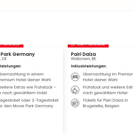
. Frühstück
inkl. Frühstück
 Park Germany
Pairi Daiza
, DE
Wallonien, BE
vleistungen
:
Inklusivleistungen
:
bernachtung in einem
Übernachtung im Premiu
remium Hotel deiner Wahl
Hotel deiner Wahl
eitere Extras wie Frühstück –
Frühstück und weitere Extr
e nach gewähltem Hotel
nach gewähltem Hotel
agesticket oder 2-Tagesticket
Tickets für Pairi Daiza in
ür den Movie Park Germany
Brugelette, Belgien