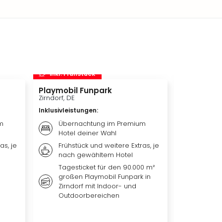
inkl. Frühstück
inkl. Frü
Playmobil Funpark
Phantasia
Zirndorf, DE
Köln, DE
Inklusivleistungen
:
Inklusivleis
m
Übernachtung im Premium
Ticket
Hotel deiner Wahl
Köln-B
as, je
Frühstück und weitere Extras, je
Übern
nach gewähltem Hotel
Premiu
Tagesticket für den 90.000 m²
Weiter
großen Playmobil Funpark in
nach 
Zirndorf mit Indoor- und
Outdoorbereichen