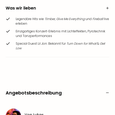
Was wir lieben
Legendäre Hits wie
Timber
,
Give Me Everything
und
Fireball
live
erleben
Einzigartiges Konzert-Erlebnis mit Lichteffekten, Pyrotechnik
und Tanzperformances
Special Guest Lil Jon: Bekannt für
Turn Down for What
&
Get
Low
Angebotsbeschreibung
Von
Lukas