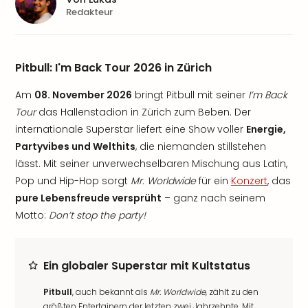
Redakteur
Pitbull: I'm Back Tour 2026 in Zürich
Am
08. November 2026
bringt Pitbull mit seiner
I’m Back
Tour
das Hallenstadion in Zürich zum Beben. Der
internationale Superstar liefert eine Show voller
Energie,
Partyvibes und Welthits
, die niemanden stillstehen
lässt. Mit seiner unverwechselbaren Mischung aus Latin,
Pop und Hip-Hop sorgt
Mr. Worldwide
für ein
Konzert
, das
pure Lebensfreude versprüht
– ganz nach seinem
Motto:
Don’t stop the party!
Ein globaler Superstar mit Kultstatus
Pitbull
, auch bekannt als
Mr. Worldwide
, zählt zu den
größten Entertainern der letzten zwei Jahrzehnte. Mit