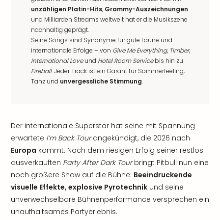
unzähligen Platin-Hits
,
Grammy-Auszeichnungen
und Milliarden Streams weltweit hat er die Musikszene
nachhaltig geprägt.
Seine Songs sind Synonyme für gute Laune und
internationale Erfolge – von
Give Me Everything
,
Timber
,
International Love
und
Hotel Room Service
bis hin zu
Fireball
. Jeder Track ist ein Garant für Sommerfeeling,
Tanz und
unvergessliche Stimmung
.
Der internationale Superstar hat seine mit Spannung
erwartete
I’m Back Tour
angekündigt, die 2026 nach
Europa
kommt. Nach dem riesigen Erfolg seiner restlos
ausverkauften
Party After Dark Tour
bringt Pitbull nun eine
noch größere Show auf die Bühne:
Beeindruckende
visuelle Effekte, explosive Pyrotechnik
und seine
unverwechselbare Bühnenperformance versprechen ein
unaufhaltsames Partyerlebnis.