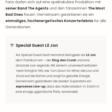
Fans dürfen sich auf eine spektakuläre Produktion mit
seiner Band The Agents
und den Tänzerinnen
The Most
Bad Ones
freuen. Gemeinsam garantieren sie ein
einmaliges, hochenergetisches Konzerterlebnis
für alle
Generationen.
Special Guest Lil Jon
Als Special Guest heizt niemand Geringerer als
Lil Jon
dem Publikum ein – der
King des Crunk
und eine
absolute Live-Legende. Mit seinem unverwechselbaren
Yeah!
bringt er Hits wie
Turn Down for What
,
Get Low
und
Shots
auf die Bühne und sorgt für geballte Energie.
Gemeinsam garantieren die beiden Superstars ein
explosives Line-up
, dass das Hallenstadion in Zürich in
eine einzige, gigantische Party verwandelt.