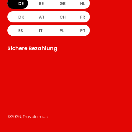
DE
BE
GB
NL
DK
AT
CH
FR
ES
IT
PL
PT
Sichere Bezahlung
©
2026
, Travelcircus