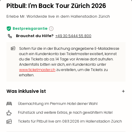
Pitbull: I'm Back Tour Zürich 2026
Erlebe Mr. Worldwide live in dem Hallenstadion Zürich
Bestpreisgarantie
Brauchst du Hilfe?
+49 30 5444 55 800
Sofern für die in der Buchung angegebene E-Mailadresse
auch ein Kundenkonto bei Ticketmaster existiert, kannst
du die Tickets ab ca. 14 Tage vor Anreise dort aufrufen.
Andernfalls bitten wir dich, ein Kundenkonto unter
www.ticketmaster.ch
zu erstellen, um die Tickets zu
erhalten.
Was inklusive ist
Übernachtung im Premium Hotel deiner Wahl
Frühstück und weitere Extras, je nach gewähltem Hotel
Tickets für Pitbull live am 08.11.2026 im Hallenstadion Zürich