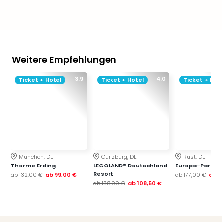
Weitere Empfehlungen
3.9
4.0
Ticket + Hotel
Ticket + Hotel
Ticket + Hot
München, DE
Günzburg, DE
Rust, DE
Therme Erding
LEGOLAND® Deutschland
Europa-Park
Resort
ab
132,00 €
ab
99,00 €
ab
177,00 €
ab
1
ab
138,00 €
ab
108,50 €