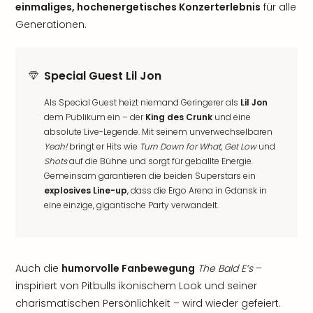
einmaliges, hochenergetisches Konzerterlebnis
für alle
Generationen.
Special Guest Lil Jon
Als Special Guest heizt niemand Geringerer als
Lil Jon
dem Publikum ein – der
King des Crunk
und eine
absolute Live-Legende. Mit seinem unverwechselbaren
Yeah!
bringt er Hits wie
Turn Down for What
,
Get Low
und
Shots
auf die Bühne und sorgt für geballte Energie.
Gemeinsam garantieren die beiden Superstars ein
explosives Line-up
, dass die Ergo Arena in Gdansk in
eine einzige, gigantische Party verwandelt.
Auch die
humorvolle Fanbewegung
The Bald E’s
–
inspiriert von Pitbulls ikonischem Look und seiner
charismatischen Persönlichkeit – wird wieder gefeiert.