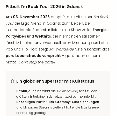
Pitbull: I'm Back Tour 2026 in Gdansk
Am
03. Dezember 2026
bringt Pitbull mit seiner
I’m Back
Tour
die Ergo Arena in Gdansk zum Beben. Der
internationale Superstar liefert eine Show voller
Energie,
Partyvibes und Welthits
, die niemanden stillstehen
lässt. Mit seiner unverwechselbaren Mischung aus Latin,
Pop und Hip-Hop sorgt
Mr. Worldwide
für ein Konzert, das
pure Lebensfreude versprüht
– ganz nach seinem
Motto:
Don’t stop the party!
Ein globaler Superstar mit Kultstatus
Pitbull
, auch bekannt als
Mr. Worldwide
, zählt zu den
größten Entertainern der letzten zwei Jahrzehnte. Mit
unzähligen Platin-Hits
,
Grammy-Auszeichnungen
und Milliarden Streams weltweit hat er die Musikszene
nachhaltig geprägt.