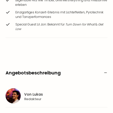
Legendäre Hits wie
Timber
,
Give Me Everything
und
Fireball
live
erleben
Einzigartiges Konzert-Erlebnis mit Lichteffekten, Pyrotechnik
und Tanzperformances
Special Guest Lil Jon: Bekannt für
Turn Down for What
&
Get
Low
Angebotsbeschreibung
Von
Lukas
Redakteur