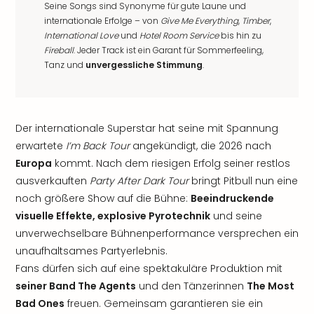
Seine Songs sind Synonyme für gute Laune und
internationale Erfolge – von
Give Me Everything
,
Timber
,
International Love
und
Hotel Room Service
bis hin zu
Fireball
. Jeder Track ist ein Garant für Sommerfeeling,
Tanz und
unvergessliche Stimmung
.
Der internationale Superstar hat seine mit Spannung
erwartete
I’m Back Tour
angekündigt, die 2026 nach
Europa
kommt. Nach dem riesigen Erfolg seiner restlos
ausverkauften
Party After Dark Tour
bringt Pitbull nun eine
noch größere Show auf die Bühne:
Beeindruckende
visuelle Effekte, explosive Pyrotechnik
und seine
unverwechselbare Bühnenperformance versprechen ein
unaufhaltsames Partyerlebnis.
Fans dürfen sich auf eine spektakuläre Produktion mit
seiner Band The Agents
und den Tänzerinnen
The Most
Bad Ones
freuen. Gemeinsam garantieren sie ein