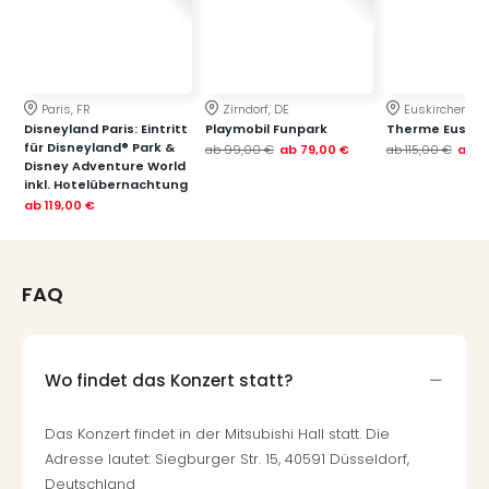
Paris, FR
Zirndorf, DE
Euskirchen, DE
Disneyland Paris: Eintritt
Playmobil Funpark
Therme Euskir
für Disneyland® Park &
ab
99,00 €
ab
79,00 €
ab
115,00 €
ab
7
Disney Adventure World
inkl. Hotelübernachtung
ab
119,00 €
FAQ
Wo findet das Konzert statt?
Das Konzert findet in der Mitsubishi Hall statt. Die
Adresse lautet: Siegburger Str. 15, 40591 Düsseldorf,
Deutschland