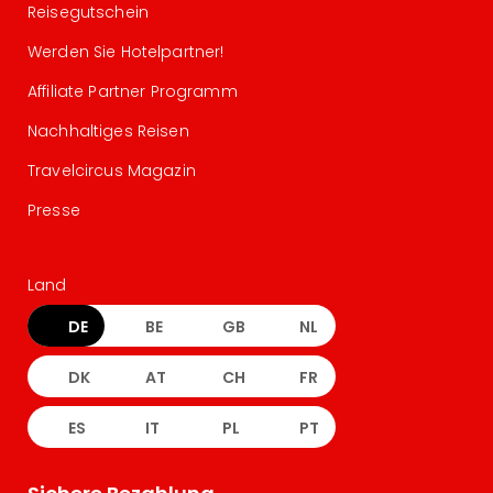
Reisegutschein
Werden Sie Hotelpartner!
Affiliate Partner Programm
Nachhaltiges Reisen
Travelcircus Magazin
Presse
Land
DE
BE
GB
NL
DK
AT
CH
FR
ES
IT
PL
PT