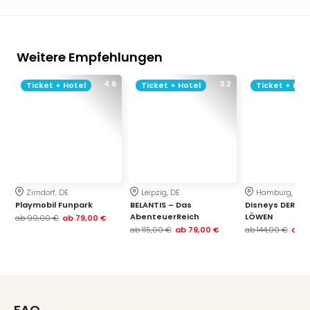
Weitere Empfehlungen
4.6
3.2
Ticket + Hotel
Ticket + Hotel
Ticket + Hot
Zirndorf, DE
Leipzig, DE
Hamburg, DE
Playmobil Funpark
BELANTIS – Das
Disneys DER KÖ
AbenteuerReich
LÖWEN
ab
99,00 €
ab
79,00 €
ab
115,00 €
ab
79,00 €
ab
144,00 €
ab
1
FAQ