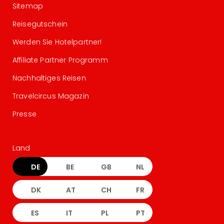
Sitemap
Reisegutschein
Werden Sie Hotelpartner!
Affiliate Partner Programm
Nachhaltiges Reisen
Travelcircus Magazin
Presse
Land
DE
BE
GB
NL
DK
AT
CH
FR
ES
IT
PL
PT