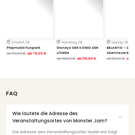
Zirndorf, DE
Hamburg, DE
Leipzig, DE
Playmobil Funpark
Disneys DER KÖNIG DER
BELANTIS – Das
LÖWEN
AbenteuerReic
ab
99,00 €
ab
79,00 €
ab
144,00 €
ab
115,00 €
ab
115,00 €
ab
7
FAQ
Wie lautete die Adresse des
Veranstaltungsortes von Monster Jam?
Die Adresse des Veranstaltungsortes lautet wie folgt: