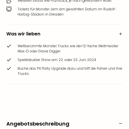
Weiteren Extras wie Frühstück, je nach gewähltem Hotel
Tickets für Monster Jam am gewählten Datum im Rudolf-
Harbig-Stadion in Dresden
Was wir lieben
Weltberühmte Monster Trucks wie der 12-fache Weltmeister
Max-D oder Grave Digger
Spektakuläre Show am 22. oder 23. Juni 2024
Buche das Pit Party Upgrade dazu und triff die Fahrer und ihre
Trucks.
Angebotsbeschreibung