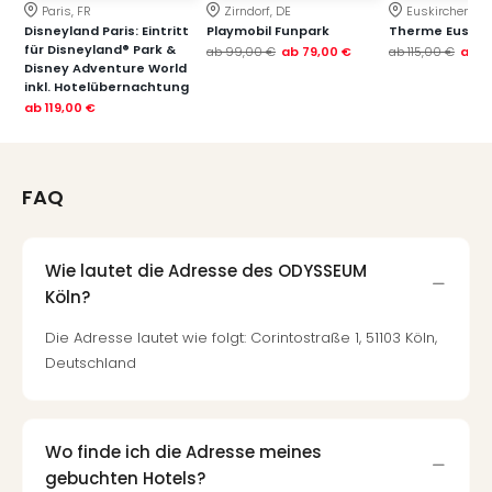
Paris, FR
Zirndorf, DE
Euskirchen, DE
Disneyland Paris: Eintritt
Playmobil Funpark
Therme Euskir
für Disneyland® Park &
ab
99,00 €
ab
79,00 €
ab
115,00 €
ab
7
Disney Adventure World
inkl. Hotelübernachtung
ab
119,00 €
FAQ
Wie lautet die Adresse des ODYSSEUM
Köln?
Die Adresse lautet wie folgt: Corintostraße 1, 51103 Köln,
Deutschland
Wo finde ich die Adresse meines
gebuchten Hotels?