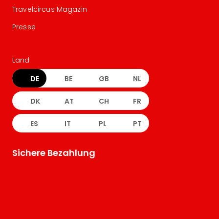
Travelcircus Magazin
Presse
Land
DE
BE
GB
NL
DK
AT
CH
FR
ES
IT
PL
PT
Sichere Bezahlung