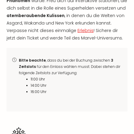
Phänomen
wurde. Freu dich auf interaktive Stationen, die
dich selbst in die Rolle eines Superhelden versetzen und
atemberaubende Kulissen
, in denen du die Welten von
Asgard, Wakanda und New York erkunden kannst.
Verpasse nicht dieses einmalige
Erlebnis
! Sichere dir
jetzt dein Ticket und werde Teil des Marvel-Universums.
Bitte beachte
, dass du bei der Buchung zwischen
3
Zeitslots
für den Einlass wählen musst. Dabei stehen dir
folgende Zeitslots zur Verfügung:
11:00 Uhr
14:00 Uhr
16:00 Uhr