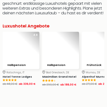
geschnürt: erstklassige Luxushotels gepaart mit vielen
weiteren Extras und besonderen Highlights. Plane jetzt
deinen nächsten Luxusurlaub – du hast es dir verdient!
Luxushotel Angebote
4.9
Halbpension
Halbpension
Frühstück
Ratschings, IT
Bad Griesbach, DE
Murnau, DE
Hotel Tenne Lodges
Maximilian Grand Hotel
Alpenhof Murna
s
ab
441,00 €
ab
339,00 €
ab
271,00 €
ab
20
ab
290,00 €
ab
188,00 €