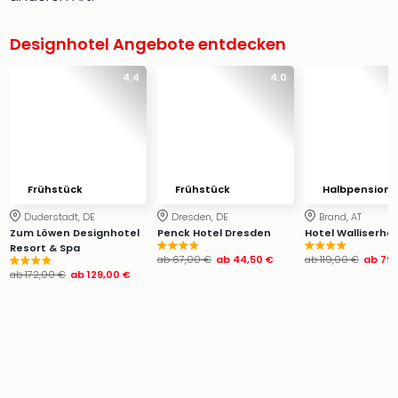
Designhotel Angebote entdecken
4.4
4.0
Frühstück
Frühstück
Halbpension
Duderstadt, DE
Dresden, DE
Brand, AT
Zum Löwen Designhotel
Penck Hotel Dresden
Hotel Walliserhof
Resort & Spa
ab
67,00 €
ab
44,50 €
ab
119,00 €
ab
79,
ab
172,00 €
ab
129,00 €