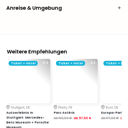
Anreise & Umgebung
Weitere Empfehlungen
4.4
4.2
Ticket + Hotel
Ticket + Hotel
Ticket + Hot
Stuttgart, DE
Plailly, FR
Rust, DE
Autoerlebnis in
Parc Astérix
Europa-Park
Stuttgart: Mercedes-
ab
155,00 €
ab
97,50 €
ab
177,00 €
ab
1
Benz Museum + Porsche
Museum