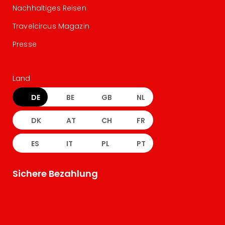
Nachhaltiges Reisen
Travelcircus Magazin
Presse
Land
DE
BE
GB
NL
DK
AT
CH
FR
ES
IT
PL
PT
Sichere Bezahlung