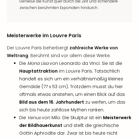
Genieße die Kunst quer durch die Zeit und schlendere
zwischen berühmten Exponaten hindurch.
Meisterwerke im Louvre Paris
Der Louvre Paris beherbergt
zahlreiche Werke von
Weltrang
. Berühmt sind vor allem diese Werke:
Die
Mona Lisa
von Leonardo da Vinci: Sie ist die
Hauptattraktion
im Louvre Paris. Tatsächlich
handelt es sich um ein verhältnismäßig kleines
Gemälde (77 x 53 cm). Trotzdem musst du hier
oftmals etwas anstehen, um einen Blick auf das
Bild aus dem 16. Jahrhundert
zu werfen, um das
sich bis heute zahllose Mythen ranken.
Die
Venus
von Milo: Die Skulptur ist ein
Meisterwerk
der Bildhauerkunst
und stellt die griechische
Göttin Aphrodite dar. Zwar ist bis heute nicht