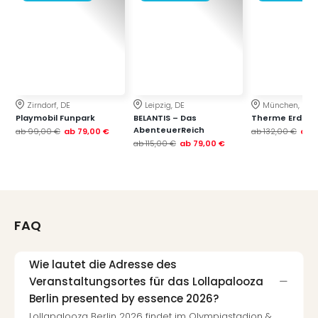
Zirndorf, DE
Leipzig, DE
München, DE
Playmobil Funpark
BELANTIS – Das
Therme Erding
AbenteuerReich
ab
99,00 €
ab
79,00 €
ab
132,00 €
ab
ab
115,00 €
ab
79,00 €
FAQ
Wie lautet die Adresse des
Veranstaltungsortes für das Lollapalooza
Berlin presented by essence 2026?
Lollapalooza Berlin 2026 findet im Olympiastadion &