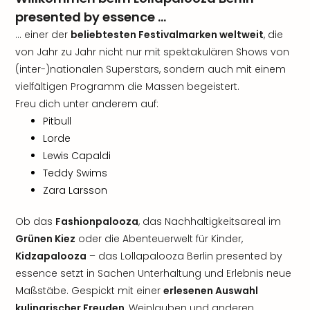
presented by essence ...
... einer der
beliebtesten Festivalmarken weltweit
, die
von Jahr zu Jahr nicht nur mit spektakulären Shows von
(inter-)nationalen Superstars, sondern auch mit einem
vielfältigen Programm die Massen begeistert.
Freu dich unter anderem auf:
Pitbull
Lorde
Lewis Capaldi
Teddy Swims
Zara Larsson
Ob das
Fashionpalooza
, das Nachhaltigkeitsareal im
Grünen Kiez
oder die Abenteuerwelt für Kinder,
Kidzapalooza
– das Lollapalooza Berlin presented by
essence setzt in Sachen Unterhaltung und Erlebnis neue
Maßstäbe. Gespickt mit einer
erlesenen Auswahl
kulinarischer Freuden
, Weinlauben und anderen