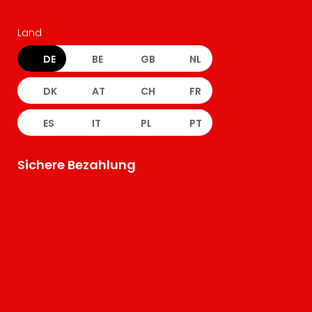
Land
DE
BE
GB
NL
DK
AT
CH
FR
ES
IT
PL
PT
Sichere Bezahlung