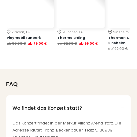
Zirndorf, DE
München, DE
Sinsheim, DE
Playmobil Funpark
Therme Erding
Thermen & Bad
Sinsheim
ab
99,00 €
ab
79,00 €
ab
132,00 €
ab
99,00 €
ab
122,00 €
ab
FAQ
Wo findet das Konzert statt?
Das Konzert findet in der Merkur Allianz Arena statt. Die
Adresse lautet: Franz-Beckenbauer-Platz 5, 80939