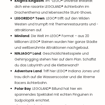
Knights Kingdom
: Im *LEGO® Universe erwartet
dich eine rasante LEGOLAND® Achterbahn im
Drachenthema und lebensechte Stunt-Shows.
LEGOREDO® Town
: LEGO® trifft auf den Wilden
Westen und trumpft mit Themenrestaurants und -
attraktionen auf.
Miniland
: Die Welt im LEGO® Format – aus 20
Millionen LEGO® Steinen wurden hier ganze Städte
und weltberühmte Attraktionen nachgebaut.
NINJAGO® Land
: Geschicklichkeitsspiele und
Gehirnjogging stehen hier auf dem Plan. Schaffst
du das Labyrinth und die Kletterwand?
Adventure Land
: Triff hier LEGO® Indiana Jones und
trau dich auf die Wasserscooter und die Xtreme
Racers Achterbahn.
Polar Bay
: LEGOLAND® Billund hat hier ein
spannendes Spektakel mit echten Pinguinen in
Südpoloptik errichtet.