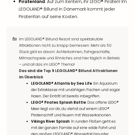
Piratenland
: Auf zum Kentern, ihr LEGO® Piraten! Im
LEGOLAND® Billund in Dänemark kommt jeder
Piratenfan auf seine Kosten.
Im LEGOLAND® Billund Resort sind spektakuläre
Attraktionen nicht zu knapp bemessen. Mehr als 50
Stück gibt es davon: Achterbahnen, Fahrgeschäfte,
Mitmachspiele und Ähnliches sind hier täglich in Betrieb
– und all das im LEGO® Thema!
Das sind die Top 9 LEGOLAND® Billund Attraktionen
im Überblick
LEGOLAND® Atlantis by Sea Life
: Ein Aquarium
der Extraklasse mit unzähligen Fischen und sogar
Haien. Der Eintritt ist bereits inbegriffen.
LEGO® Pirates Splash Battle
: Das offene LEGO®
Meer liegt vor dir, du stehst auf einem LEGO®
Piratenschiff und feuern mit Wasserkanonen.
Vikings River Splash
: In runden Flößen geht es
mit der ganzen Familie auf eine wilde Fahrt und
den großen LEGOLAND® Wasserfall hinunter.