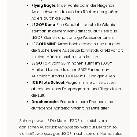
Flying Eagle
: In der Achterbahn der Fliegende
Adler schwebst du auf dem Rücken des großen
Adlers durch die Lüfte.
LEGO® Kanu
: Eine Kanufahrt durch die Wildnis
steht an. In deinem Kanu triffst du auf Tiere aus
LEGO® Steinen und spritzige Wasserfontänen.
LEGOLDMINE
: Ärmel hochkrempeln und auf geht
die Suche. Deine Ausbeute kannst du direkt vor Ort
zu einer Münze einschmelzen lassen.
LEGOTOP
: Vom 36 m hohen Turm im LEGO®
Miniland kannst du einen 360° Panorama-
Ausblick auf das LEGOLAND® Billund genießen.
ICE Pilots School
: Programmiere dir selbst ein
abenteuerliches Fahrprogramm und fliege durch
die Luft.
Drachenbahn
: Erlebe in einem Drachen eine
aufregende Achterbahnfahrt ins Mittelalter.
Schon gewusst? Die Marke LEGO® leitet sich vom
dänischen Ausdruck
leg godt
ab, was auf Deutsch so
viel heißt wie
spiel gut
. LEGO® macht seinem Namen also