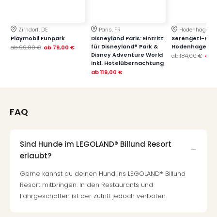
Zirndorf, DE
Paris, FR
Hodenhagen, 
Playmobil Funpark
Disneyland Paris: Eintritt
Serengeti-Par
für Disneyland® Park &
Hodenhagen
ab
99,00 €
ab
79,00 €
Disney Adventure World
ab
184,00 €
ab
1
inkl. Hotelübernachtung
ab
119,00 €
FAQ
Sind Hunde im LEGOLAND® Billund Resort
erlaubt?
Gerne kannst du deinen Hund ins LEGOLAND® Billund
Resort mitbringen. In den Restaurants und
Fahrgeschäften ist der Zutritt jedoch verboten.