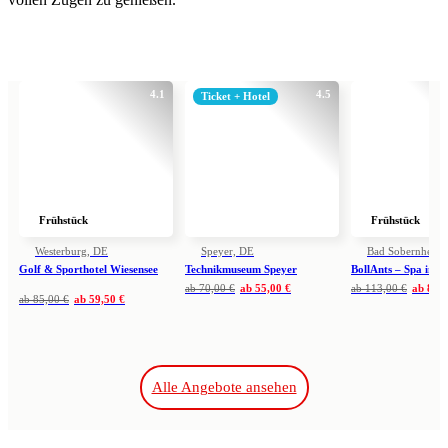
4.1
4.5
Ticket + Hotel
Frühstück
Frühstück
Westerburg, DE
Speyer, DE
Bad Sobernheim
Golf & Sporthotel Wiesensee
Technikmuseum Speyer
BollAnts – Spa im 
ab
70,00 €
ab
55,00 €
ab
113,00 €
ab
89,0
ab
85,00 €
ab
59,50 €
Alle Angebote ansehen