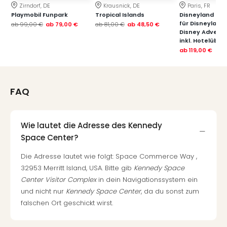
Zirndorf, DE
Krausnick, DE
Paris, FR
Playmobil Funpark
Tropical Islands
Disneyland Paris
für Disneyland
ab
99,00 €
ab
79,00 €
ab
81,00 €
ab
48,50 €
Disney Advent
inkl. Hotelübe
ab
119,00 €
FAQ
Wie lautet die Adresse des Kennedy
Space Center?
Die Adresse lautet wie folgt: Space Commerce Way ,
32953 Merritt Island, USA. Bitte gib
Kennedy Space
Center Visitor Complex
in dein Navigationssystem ein
und nicht nur
Kennedy Space Center
, da du sonst zum
falschen Ort geschickt wirst.