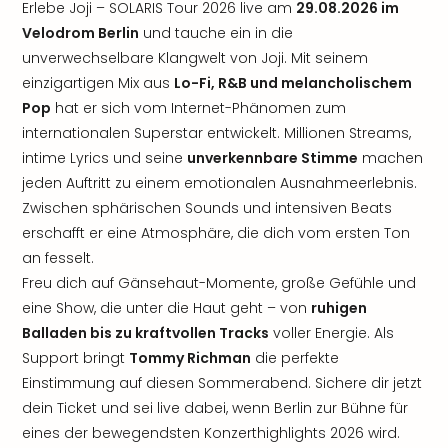
Erlebe Joji – SOLARIS Tour 2026 live am
29.08.2026 im
Velodrom Berlin
und tauche ein in die
unverwechselbare Klangwelt von Joji. Mit seinem
einzigartigen Mix aus
Lo-Fi, R&B und melancholischem
Pop
hat er sich vom Internet-Phänomen zum
internationalen Superstar entwickelt. Millionen Streams,
intime Lyrics und seine
unverkennbare Stimme
machen
jeden Auftritt zu einem emotionalen Ausnahmeerlebnis.
Zwischen sphärischen Sounds und intensiven Beats
erschafft er eine Atmosphäre, die dich vom ersten Ton
an fesselt.
Freu dich auf Gänsehaut-Momente, große Gefühle und
eine Show, die unter die Haut geht – von
ruhigen
Balladen bis zu kraftvollen Tracks
voller Energie. Als
Support bringt
Tommy Richman
die perfekte
Einstimmung auf diesen Sommerabend. Sichere dir jetzt
dein Ticket und sei live dabei, wenn Berlin zur Bühne für
eines der bewegendsten Konzerthighlights 2026 wird.