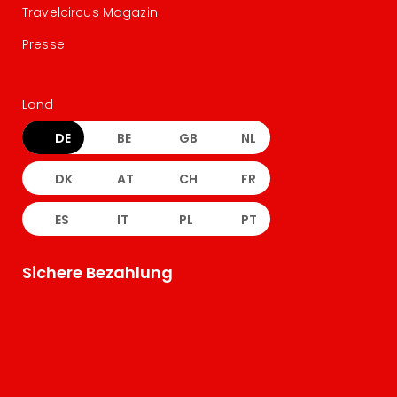
Travelcircus Magazin
Presse
Land
DE
BE
GB
NL
DK
AT
CH
FR
ES
IT
PL
PT
Sichere Bezahlung