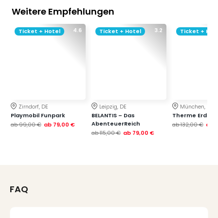
Weitere Empfehlungen
4.6
3.2
Ticket + Hotel
Ticket + Hotel
Ticket + Hot
Zirndorf, DE
Leipzig, DE
München, DE
Playmobil Funpark
BELANTIS – Das
Therme Erding
AbenteuerReich
ab
99,00 €
ab
79,00 €
ab
132,00 €
ab
ab
115,00 €
ab
79,00 €
FAQ