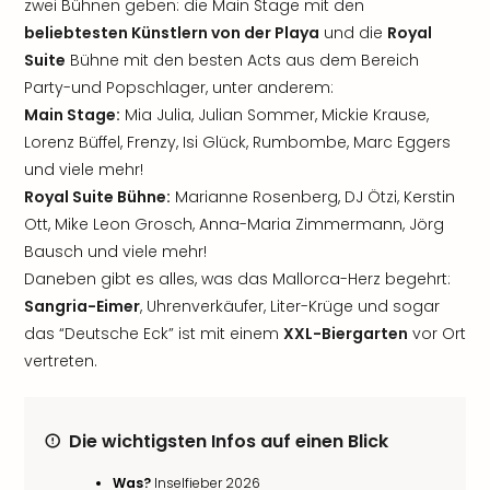
zwei Bühnen geben: die Main Stage mit den
beliebtesten Künstlern von der Playa
und die
Royal
Suite
Bühne mit den besten Acts aus dem Bereich
Party-und Popschlager, unter anderem:
Main Stage:
Mia Julia, Julian Sommer, Mickie Krause,
Lorenz Büffel, Frenzy, Isi Glück, Rumbombe, Marc Eggers
und viele mehr!
Royal Suite Bühne:
Marianne Rosenberg, DJ Ötzi, Kerstin
Ott, Mike Leon Grosch, Anna-Maria Zimmermann, Jörg
Bausch und viele mehr!
Daneben gibt es alles, was das Mallorca-Herz begehrt:
Sangria-Eimer
, Uhrenverkäufer, Liter-Krüge und sogar
das “Deutsche Eck” ist mit einem
XXL-Biergarten
vor Ort
vertreten.
Die wichtigsten Infos auf einen Blick
Was?
Inselfieber 2026