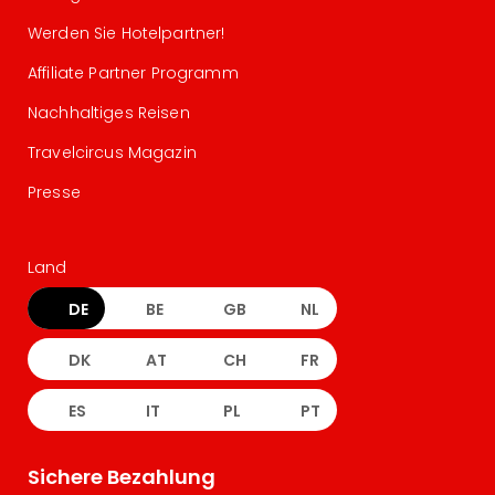
Werden Sie Hotelpartner!
Affiliate Partner Programm
Nachhaltiges Reisen
Travelcircus Magazin
Presse
Land
DE
BE
GB
NL
DK
AT
CH
FR
ES
IT
PL
PT
Sichere Bezahlung