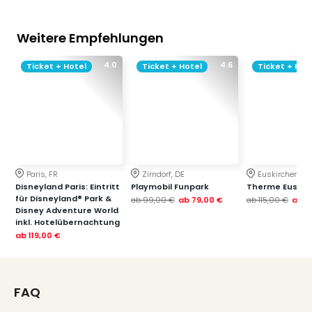
Weitere Empfehlungen
4.0
4.6
Ticket + Hotel
Ticket + Hotel
Ticket + Hot
Paris, FR
Zirndorf, DE
Euskirchen, DE
Disneyland Paris: Eintritt
Playmobil Funpark
Therme Euskir
für Disneyland® Park &
ab
99,00 €
ab
79,00 €
ab
115,00 €
ab
7
Disney Adventure World
inkl. Hotelübernachtung
ab
119,00 €
FAQ