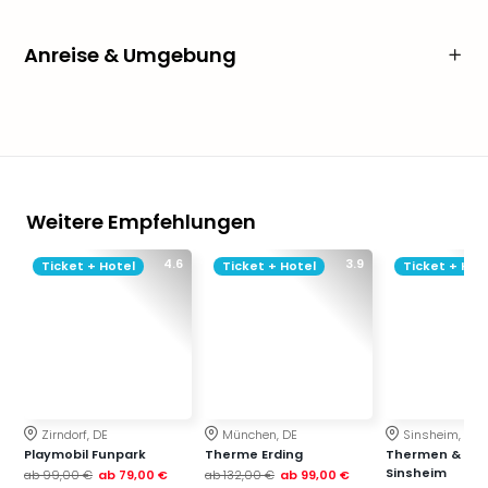
Anreise & Umgebung
Weitere Empfehlungen
4.6
3.9
Ticket + Hotel
Ticket + Hotel
Ticket + Hot
Zirndorf, DE
München, DE
Sinsheim, DE
Playmobil Funpark
Therme Erding
Thermen & Bad
Sinsheim
ab
99,00 €
ab
79,00 €
ab
132,00 €
ab
99,00 €