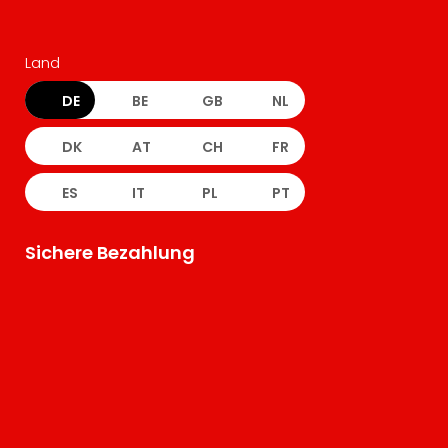
Land
DE
BE
GB
NL
DK
AT
CH
FR
ES
IT
PL
PT
Sichere Bezahlung