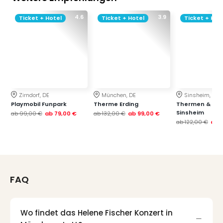
4.6
3.9
Ticket + Hotel
Ticket + Hotel
Ticket + Hot
Zirndorf, DE
München, DE
Sinsheim, DE
Playmobil Funpark
Therme Erding
Thermen & Bad
Sinsheim
ab
99,00 €
ab
79,00 €
ab
132,00 €
ab
99,00 €
ab
122,00 €
ab
FAQ
Wo findet das Helene Fischer Konzert in