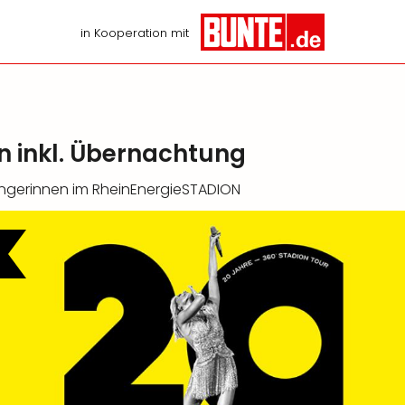
in Kooperation mit
ln inkl. Übernachtung
ängerinnen im RheinEnergieSTADION