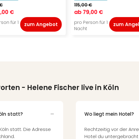
 €
115,00 €
,00 €
ab
79,00 €
son für 1
pro Person für 1
zum Angebot
zum Ange
Nacht
worten
- Helene Fischer live in Köln
öln statt?
Wo liegt mein Hotel?
öln statt. Die Adresse
Rechtzeitig vor der Anre
chland.
Hotel du untergebracht 