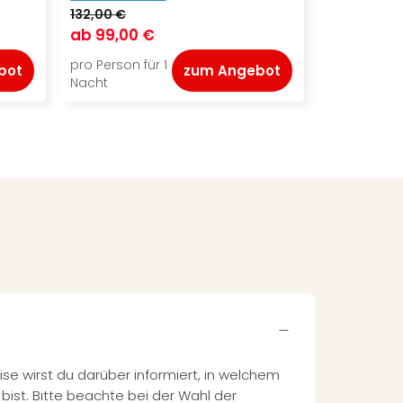
132,00 €
144,00 €
ab
99,00 €
ab
115,00
pro Person für 1
pro Person f
bot
zum Angebot
Nacht
Nacht
ise wirst du darüber informiert, in welchem
bist. Bitte beachte bei der Wahl der