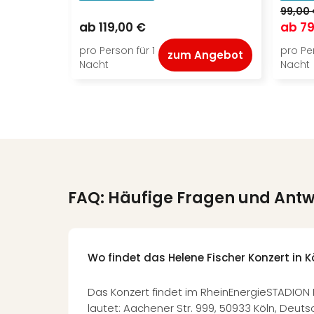
99,00
ab
119,00 €
ab
79
pro Person für 1
pro Per
zum Angebot
Nacht
Nacht
FAQ: Häufige Fragen und Ant
Wo findet das Helene Fischer Konzert in K
Das Konzert findet im RheinEnergieSTADION K
lautet: Aachener Str. 999, 50933 Köln, Deuts