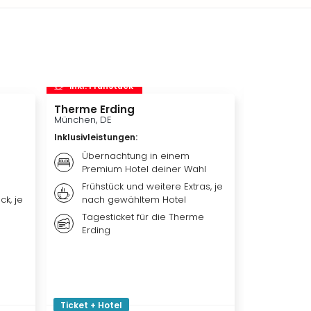
inkl. Frühstück
inkl. Frü
Therme Erding
Disneys D
München, DE
Hamburg, D
Inklusivleistungen
:
Inklusivleis
Übernachtung in einem
Übern
Premium Hotel deiner Wahl
Premi
Frühstück und weitere Extras, je
Weiter
ck, je
nach gewähltem Hotel
nach 
Tagesticket für die Therme
Ticket
Erding
DER L
Ticket + Hotel
Ticket + Ho