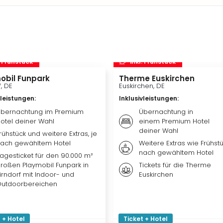
. Frühstück
inkl. Frühstück
obil Funpark
Therme Euskirchen
f, DE
Euskirchen, DE
vleistungen
:
Inklusivleistungen
:
bernachtung im Premium
Übernachtung in
otel deiner Wahl
einem Premium Hotel
deiner Wahl
rühstück und weitere Extras, je
ach gewähltem Hotel
Weitere Extras wie Frühstü
nach gewähltem Hotel
agesticket für den 90.000 m²
roßen Playmobil Funpark in
Tickets für die Therme
irndorf mit Indoor- und
Euskirchen
utdoorbereichen
 + Hotel
Ticket + Hotel