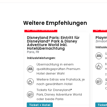
Weitere Empfehlungen
inkl. Frühstück
inkl
Disneyland Paris: Eintritt für
Playm
Disneyland® Park & Disney
Zirndor
Adventure World inkl.
Inklusi
Hotelübernachtung
Paris, FR
Ü
Inklusivleistungen
:
H
F
Übernachtung in einem
n
qualitätsgeprüften Premium
Hotel deiner Wahl
T
g
Weitere Extras wie Frühstück, je
Z
nach gewähltem Hotel
O
Tickets für Disneyland®
Park, Disney Adventure World
oder beide Parks
Ticket + Hotel
Ticket