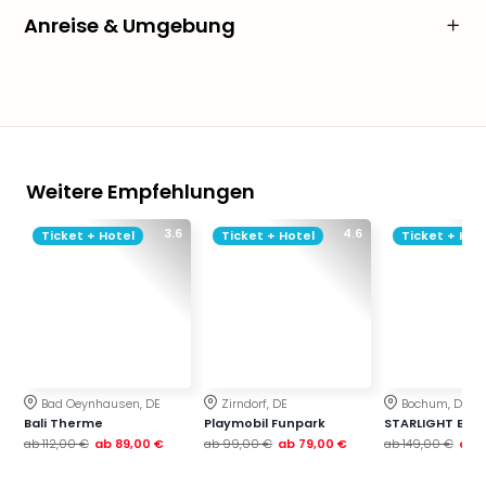
Anreise & Umgebung
Weitere Empfehlungen
3.6
4.6
Ticket + Hotel
Ticket + Hotel
Ticket + Hot
Bad Oeynhausen, DE
Zirndorf, DE
Bochum, DE
Bali Therme
Playmobil Funpark
STARLIGHT EXP
ab
112,00 €
ab
89,00 €
ab
99,00 €
ab
79,00 €
ab
149,00 €
ab
1