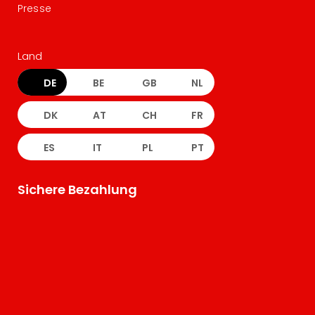
Presse
Land
DE
BE
GB
NL
DK
AT
CH
FR
ES
IT
PL
PT
Sichere Bezahlung