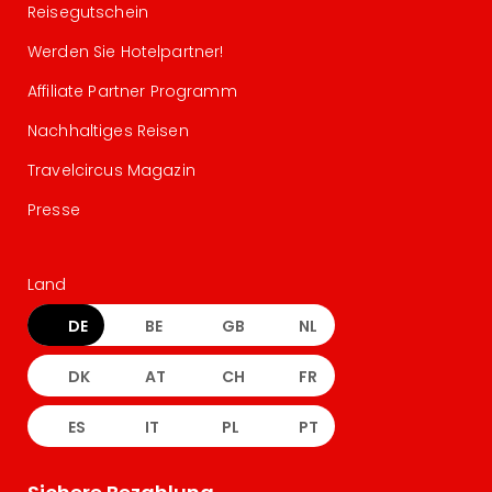
Reisegutschein
Werden Sie Hotelpartner!
Affiliate Partner Programm
Nachhaltiges Reisen
Travelcircus Magazin
Presse
Land
DE
BE
GB
NL
DK
AT
CH
FR
ES
IT
PL
PT