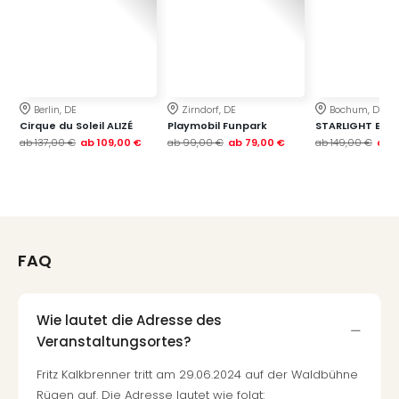
Berlin, DE
Zirndorf, DE
Bochum, DE
Cirque du Soleil ALIZÉ
Playmobil Funpark
STARLIGHT EXP
ab
137,00 €
ab
109,00 €
ab
99,00 €
ab
79,00 €
ab
149,00 €
ab
1
FAQ
Wie lautet die Adresse des
Veranstaltungsortes?
Fritz Kalkbrenner tritt am 29.06.2024 auf der Waldbühne
Rügen auf. Die Adresse lautet wie folgt: