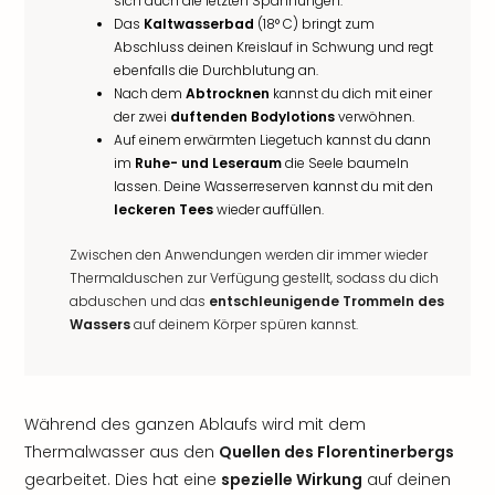
sich auch die letzten Spannungen.
Das
Kaltwasserbad
(18° C) bringt zum
Abschluss deinen Kreislauf in Schwung und regt
ebenfalls die Durchblutung an.
Nach dem
Abtrocknen
kannst du dich mit einer
der zwei
duftenden Bodylotions
verwöhnen.
Auf einem erwärmten Liegetuch kannst du dann
im
Ruhe- und Leseraum
die Seele baumeln
lassen. Deine Wasserreserven kannst du mit den
leckeren Tees
wieder auffüllen.
Zwischen den Anwendungen werden dir immer wieder
Thermalduschen zur Verfügung gestellt, sodass du dich
abduschen und das
entschleunigende Trommeln des
Wassers
auf deinem Körper spüren kannst.
Während des ganzen Ablaufs wird mit dem
Thermalwasser aus den
Quellen des Florentinerbergs
gearbeitet. Dies hat eine
spezielle Wirkung
auf deinen