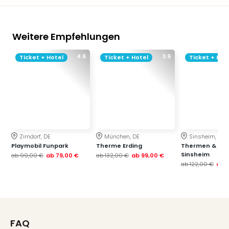
Weitere Empfehlungen
4.6
3.9
Ticket + Hotel
Ticket + Hotel
Ticket + Hot
Zirndorf, DE
München, DE
Sinsheim, DE
Playmobil Funpark
Therme Erding
Thermen & Bad
Sinsheim
ab
99,00 €
ab
79,00 €
ab
132,00 €
ab
99,00 €
ab
122,00 €
ab
FAQ