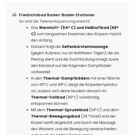
Friedrichsbad Baden-Baden Stationen
So wird die Tiefenentspannung erreicht:
Das
Warmluft- (54° C) und Heißluftbad (68°
C)
zum langsamen Erwärmen des Körpers macht
den Anfang.
Danach folgt die
Seifenbürstenmassage
(gegen Aufpreis, nur an textilfreien Tagen), die als
Peeling dient und die Durchblutung anregt sowie
den Kreislauf auf die folgenden Dampfbäder
vorbereitet
In den
Thermal-Dampfbädern
mit einer Wärme
von 45° C und 48° C steigt die Körpertemperatur
an, sodass sich deine Muskeln danach im
Thermal-Vollbad
(36° C) vollständig
entspannen können.
Mit dem
Thermal-Sprudelbad
(34° C) und dem
Thermal-Bewegungsbad
(28 ° Grad) wird der
Körper sanft abgekühlt und durch die Massage
des Wassers und die Bewegung verabschieden