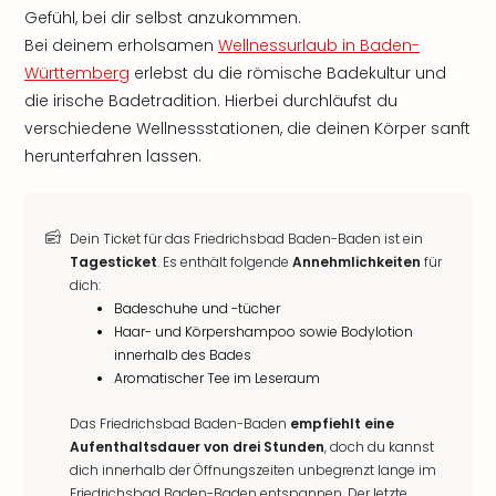
Gefühl, bei dir selbst anzukommen.
Bei deinem erholsamen
Wellnessurlaub in Baden-
Württemberg
erlebst du die römische Badekultur und
die irische Badetradition. Hierbei durchläufst du
verschiedene Wellnessstationen, die deinen Körper sanft
herunterfahren lassen.
Dein Ticket für das Friedrichsbad Baden-Baden ist ein
Tagesticket
. Es enthält folgende
Annehmlichkeiten
für
dich:
Badeschuhe und -tücher
Haar- und Körpershampoo sowie Bodylotion
innerhalb des Bades
Aromatischer Tee im Leseraum
Das Friedrichsbad Baden-Baden
empfiehlt eine
Aufenthaltsdauer von drei Stunden
, doch du kannst
dich innerhalb der Öffnungszeiten unbegrenzt lange im
Friedrichsbad Baden-Baden entspannen. Der letzte