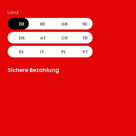
Land
DE
BE
GB
NL
DK
AT
CH
FR
ES
IT
PL
PT
Sichere Bezahlung