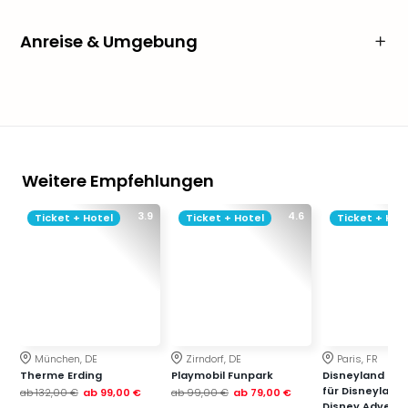
Anreise & Umgebung
Weitere Empfehlungen
3.9
4.6
Ticket + Hotel
Ticket + Hotel
Ticket + Hot
München, DE
Zirndorf, DE
Paris, FR
Therme Erding
Playmobil Funpark
Disneyland Paris
für Disneyland
ab
132,00 €
ab
99,00 €
ab
99,00 €
ab
79,00 €
Disney Advent