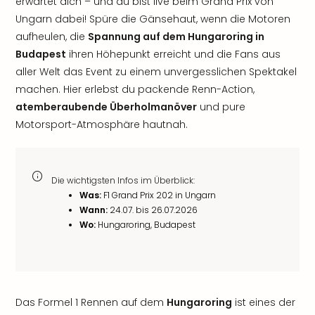
erwartet dich – und du bist live beim Grand Prix von
Ungarn dabei! Spüre die Gänsehaut, wenn die Motoren
aufheulen, die
Spannung auf dem Hungaroring in
Budapest
ihren Höhepunkt erreicht und die Fans aus
aller Welt das Event zu einem unvergesslichen Spektakel
machen. Hier erlebst du packende Renn-Action,
atemberaubende Überholmanöver
und pure
Motorsport-Atmosphäre hautnah.
Die wichtigsten Infos im Überblick:
Was:
F1 Grand Prix 202 in Ungarn
Wann:
24.07. bis 26.07.2026
Wo:
Hungaroring, Budapest
Das Formel 1 Rennen auf dem
Hungaroring
ist eines der