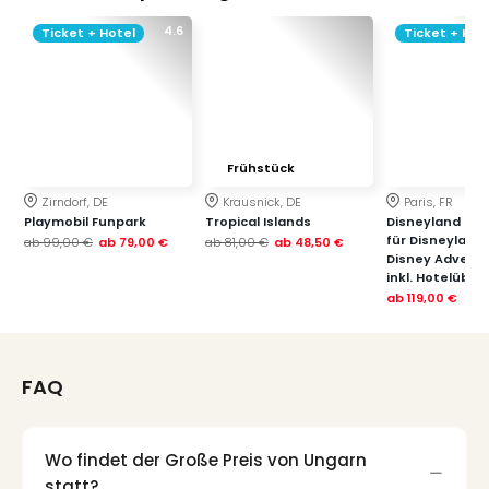
4.6
Ticket + Hotel
Ticket + Hot
Frühstück
Zirndorf, DE
Krausnick, DE
Paris, FR
Playmobil Funpark
Tropical Islands
Disneyland Paris
für Disneyland
ab
99,00 €
ab
79,00 €
ab
81,00 €
ab
48,50 €
Disney Advent
inkl. Hotelübe
ab
119,00 €
FAQ
Wo findet der Große Preis von Ungarn
statt?