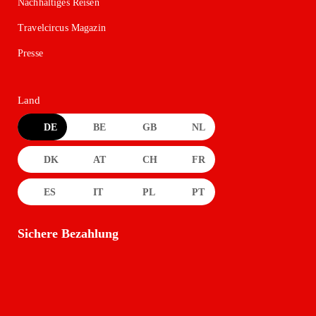
Nachhaltiges Reisen
Travelcircus Magazin
Presse
Land
DE
BE
GB
NL
DK
AT
CH
FR
ES
IT
PL
PT
Sichere Bezahlung