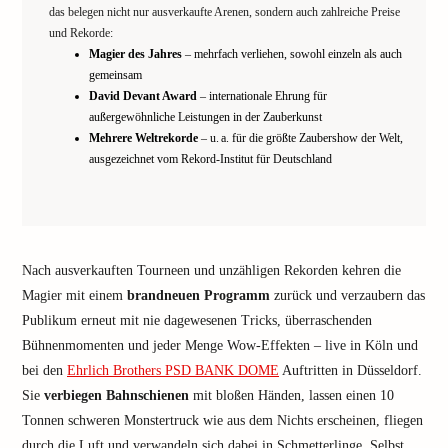
das belegen nicht nur ausverkaufte Arenen, sondern auch zahlreiche Preise
und Rekorde:
Magier des Jahres
– mehrfach verliehen, sowohl einzeln als auch
gemeinsam
David Devant Award
– internationale Ehrung für
außergewöhnliche Leistungen in der Zauberkunst
Mehrere Weltrekorde
– u. a. für die größte Zaubershow der Welt,
ausgezeichnet vom Rekord-Institut für Deutschland
Nach ausverkauften Tourneen und unzähligen Rekorden kehren die
Magier mit einem
brandneuen Programm
zurück und verzaubern das
Publikum erneut mit nie dagewesenen Tricks, überraschenden
Bühnenmomenten und jeder Menge Wow-Effekten – live in Köln und
bei den
Ehrlich Brothers PSD BANK DOME
Auftritten in Düsseldorf.
Sie
verbiegen Bahnschienen
mit bloßen Händen, lassen einen 10
Tonnen schweren Monstertruck wie aus dem Nichts erscheinen, fliegen
durch die Luft und verwandeln sich dabei in Schmetterlinge. Selbst