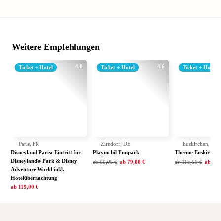
Weitere Empfehlungen
4.0
4.6
Ticket + Hotel
Ticket + Hotel
Ticket + Hotel
Paris, FR
Zirndorf, DE
Euskirchen, DE
Disneyland Paris: Eintritt für
Playmobil Funpark
Therme Euskirchen
Disneyland® Park & Disney
ab
99,00 €
ab
79,00 €
ab
115,00 €
ab
79,
Adventure World inkl.
Hotelübernachtung
ab
119,00 €