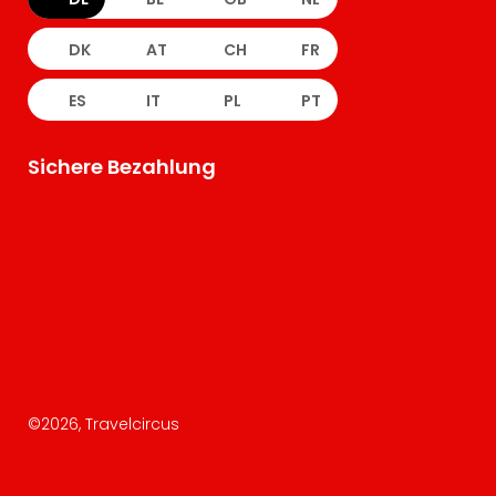
DK
AT
CH
FR
ES
IT
PL
PT
Sichere Bezahlung
©
2026
, Travelcircus