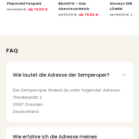
Playmobil Funpark
BELANTIS – Das
Disneys DER KÖ
AbenteuerReich
LÖWEN
ab
99,00 €
ab
79,00 €
ab
115,00 €
ab
79,00 €
ab
144,00 €
ab
1
FAQ
Wie lautet die Adresse der Semperoper?
Die Semperoper findest du unter folgender Adresse:
Theaterplatz 2
01067 Dresden
Deutschland
Wie erfahre ich die Adresse meines