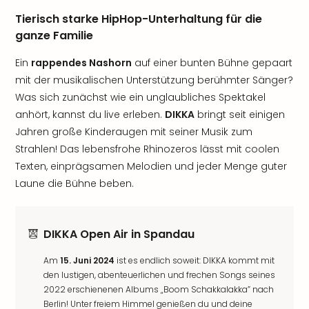
Tierisch starke HipHop-Unterhaltung für die
ganze Familie
Ein
rappendes Nashorn
auf einer bunten Bühne gepaart
mit der musikalischen Unterstützung berühmter Sänger?
Was sich zunächst wie ein unglaubliches Spektakel
anhört, kannst du live erleben.
DIKKA
bringt seit einigen
Jahren große Kinderaugen mit seiner Musik zum
Strahlen! Das lebensfrohe Rhinozeros lässt mit coolen
Texten, einprägsamen Melodien und jeder Menge guter
Laune die Bühne beben.
DIKKA Open Air in Spandau
Am
15. Juni 2024
ist es endlich soweit: DIKKA kommt mit
den lustigen, abenteuerlichen und frechen Songs seines
2022 erschienenen Albums „Boom Schakkalakka” nach
Berlin! Unter freiem Himmel genießen du und deine