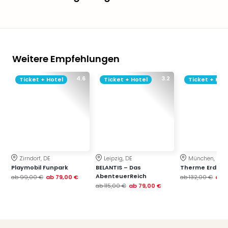
Weitere Empfehlungen
4.6
3.2
Ticket + Hotel
Ticket + Hotel
Ticket + Hot
Zirndorf, DE
Leipzig, DE
München, DE
Playmobil Funpark
BELANTIS – Das
Therme Erding
AbenteuerReich
ab
99,00 €
ab
79,00 €
ab
132,00 €
ab
ab
115,00 €
ab
79,00 €