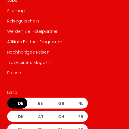
Jobs
Sitemap
Reisegutschein
Werden Sie Hotelpartner!
Affiliate Partner Programm
Nachhaltiges Reisen
Travelcircus Magazin
Presse
Land
DE
BE
GB
NL
DK
AT
CH
FR