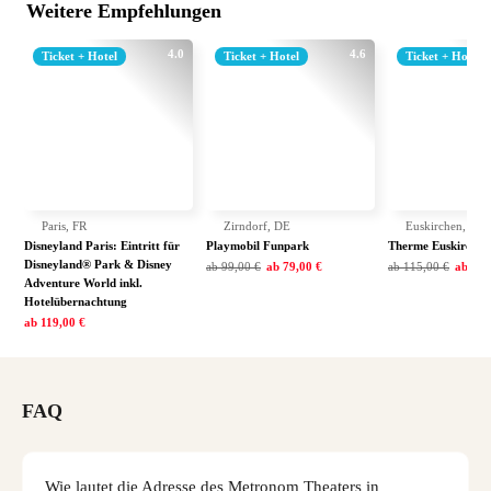
Weitere Empfehlungen
4.0
4.6
Ticket + Hotel
Ticket + Hotel
Ticket + Hotel
Paris, FR
Zirndorf, DE
Euskirchen, DE
Disneyland Paris: Eintritt für
Playmobil Funpark
Therme Euskirchen
Disneyland® Park & Disney
ab
99,00 €
ab
79,00 €
ab
115,00 €
ab
79,
Adventure World inkl.
Hotelübernachtung
ab
119,00 €
FAQ
Wie lautet die Adresse des Metronom Theaters in