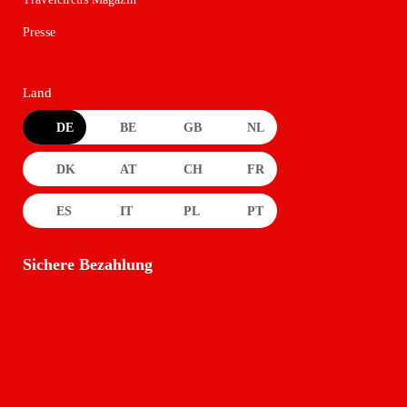
Presse
Land
DE
BE
GB
NL
DK
AT
CH
FR
ES
IT
PL
PT
Sichere Bezahlung