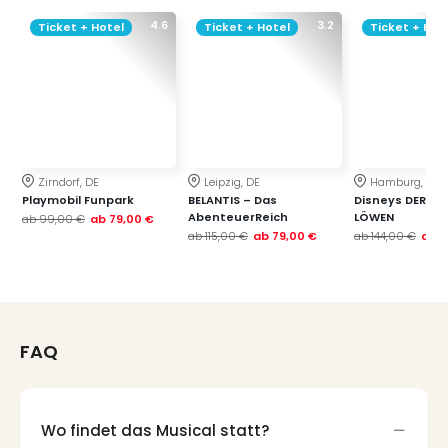
4.6
3.2
Ticket + Hotel
Ticket + Hotel
Ticket + Hot
Zirndorf, DE
Leipzig, DE
Hamburg, DE
Playmobil Funpark
BELANTIS – Das
Disneys DER KÖ
AbenteuerReich
LÖWEN
ab
99,00 €
ab
79,00 €
ab
115,00 €
ab
79,00 €
ab
144,00 €
ab
1
FAQ
Wo findet das Musical statt?