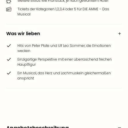
Weitere Extras wie Frühstück, je nach gewähltem Hotel
Tickets der Kategorien 1,2,3,4 oder 5 für DIE AMME – Das
Musical
Was wir lieben
Hits von Peter Plate und Ulf Leo Sommer, die Emotionen
wecken
Einzigartige Perspektive mit einer überraschend frechen
Hauptfigur
Ein Musical, das Herz und Lachmuskeln gleichermaßen
anspricht
Angebotsbeschreibung