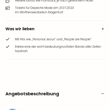
Weitere Extras wie Frühstück, je nach gewähltem Hotel
Tickets für Depeche Mode am 21.07.2023
im Wörtherseestadion Klagenfurt
Was wir lieben
Mit Hits wie „Personal Jesus” und „People are People”
Erlebe eine der wohl bedeutungsvollsten Bands aller Zeiten
hautnah
Angebotsbeschreibung