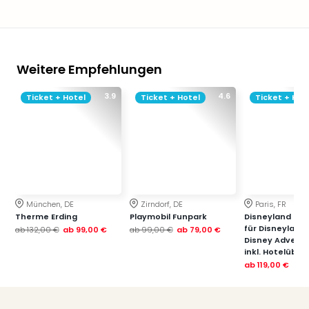
Weitere Empfehlungen
3.9
4.6
Ticket + Hotel
Ticket + Hotel
Ticket + Hot
München, DE
Zirndorf, DE
Paris, FR
Therme Erding
Playmobil Funpark
Disneyland Paris
für Disneyland
ab
132,00 €
ab
99,00 €
ab
99,00 €
ab
79,00 €
Disney Advent
inkl. Hotelübe
ab
119,00 €